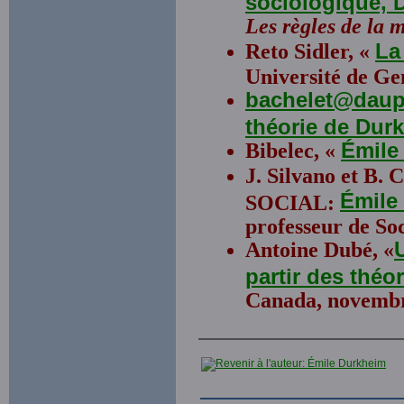
sociologique, D
Les règles de la 
Reto Sidler, «
La
Université de Ge
bachelet@daup
théorie de Dur
Bibelec, «
Émile
J. Silvano et B
Émil
SOCIAL:
professeur de Soc
Antoine Dubé, «
partir des théo
Canada, novembr