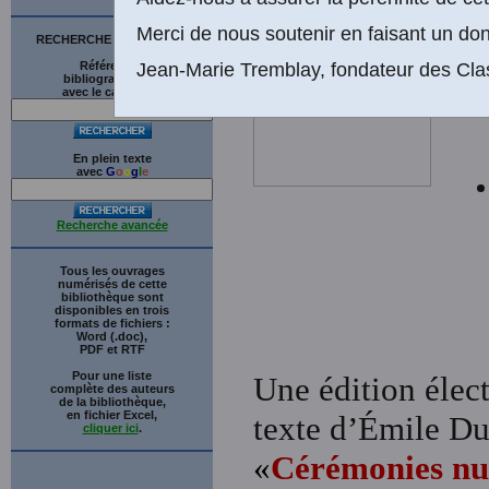
Merci de nous soutenir en faisant un don
RECHERCHE SUR LE SITE
Jean-Marie Tremblay, fondateur des Cla
Références
bibliographiques
avec le catalogue
En plein texte
avec
G
o
o
g
l
e
Recherche avancée
Tous les ouvrages
numérisés de cette
bibliothèque sont
disponibles en trois
formats de fichiers :
Word (.doc),
PDF et RTF
Pour une liste
Une édition élect
complète des auteurs
de la bibliothèque,
en fichier Excel,
texte d’Émile D
cliquer ici
.
«
Cérémonies nup