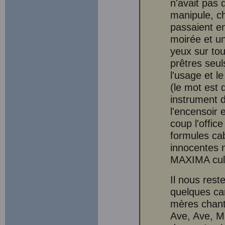
n'avait pas 
manipule, ch
passaient en
moirée et un
yeux sur tou
prêtres seul
l'usage et le
(le mot est 
instrument de
l'encensoir 
coup l'offic
formules cab
innocentes 
MAXIMA cul
Il nous res
quelques ca
mères chant
Ave, Ave, Mar