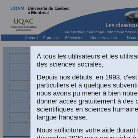
Accueil
À propos
Bénévoles
Derniers ajouts
Nous j
Collect
À tous les utilisateurs et les utili
REF
des sciences sociales,
Depuis nos débuts, en 1993, c'es
Une édition élect
particuliers et à quelques subven
Paul-Émile BO
nous avons pu mener à bien notre
donner accès gratuitement à des
PROJECTIONS
scientifiques en sciences humaine
augmentée d'u
langue française.
Gagnon et suivi
Nous sollicitons votre aide durant 