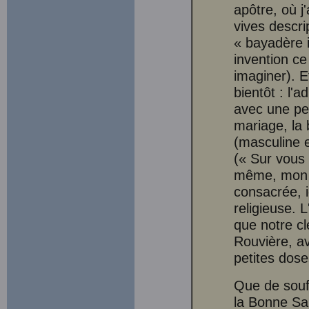
apôtre, où j
vives descri
« bayadère i
invention ce
imaginer). E
bientôt : l'
avec une pe
mariage, la 
(masculine e
(« Sur vous
même, mon p
consacrée, i
religieuse. 
que notre c
Rouvière, av
petites dose
Que de souff
la Bonne Sai