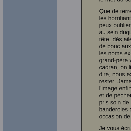
Que de terr
les horrifi
peux oublier
au sein duqu
tête, dés ai
de bouc aux 
les noms ex
grand-père v
cadran, on li
dire, nous e
rester. Jama
l'image enfi
et de pécher
pris soin de
banderoles 
occasion de 
Je vous écri