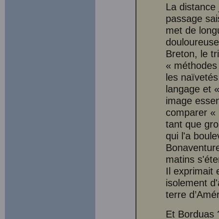
La distance 
passage sais
met de long
douloureuses
Breton, le tr
« méthodes d
les naïveté
langage et «
image essent
comparer « 
tant que gro
qui l'a boul
Bonaventure.
matins s'éten
Il exprimait
isolement d'
terre d’Amér
Et Borduas ?