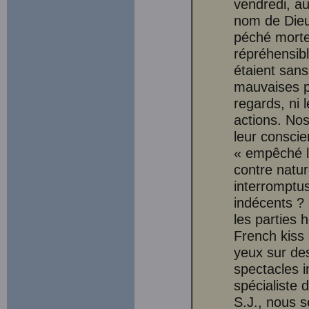
vendredi, au
nom de Dieu
péché mortel
répréhensibl
étaient sans
mauvaises pe
regards, ni 
actions. No
leur conscie
« empêché l
contre natur
interromptus
indécents ? 
les parties 
French kiss 
yeux sur de
spectacles i
spécialiste 
S.J., nous 