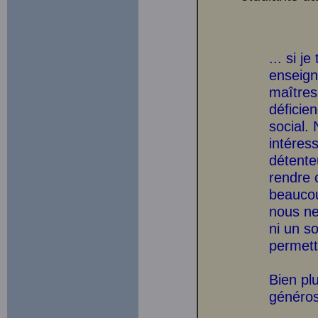
... si j
enseign
maîtres
déficie
social.
intéres
détente
rendre 
beaucou
nous ne
ni un so
permett
Bien pl
généros