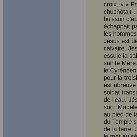
croix. » « 
chuchotait u
buisson d'é
échappait p
les hommes .
Jésus est d
calvaire. Jé
essuie la sa
sainte Mère
le Cyrénéen
pour la troi
est abreuvé 
soldat trans
de l'eau. Jé
sort. Madele
au pied de l
du Temple s
de la terre.
le met au s