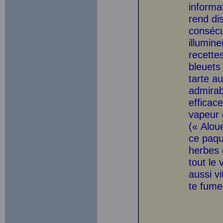
informa
rend di
consécu
illumine
recette
bleuets
tarte au
admirab
efficac
vapeur q
(« Alou
ce paqu
herbes 
tout le 
aussi vi
te fumer