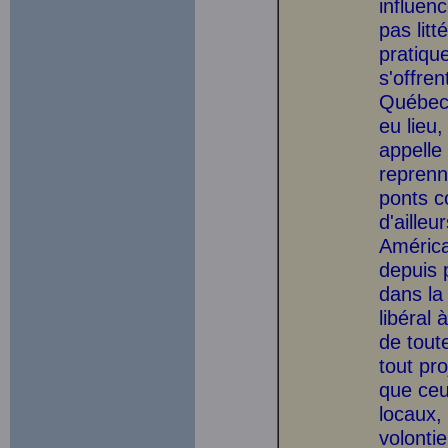
influenc
pas litt
pratiqu
s'offren
Québec,
eu lieu
appelle 
reprenn
ponts c
d'aille
América
depuis 
dans la 
libéral 
de tout
tout pr
que ceu
locaux, 
volonti