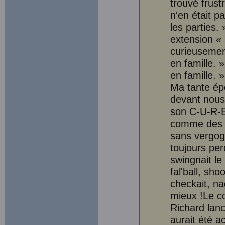
trouvé frust
n'en était p
les parties.
extension «
curieusemen
en famille. »
en famille. 
Ma tante épe
devant nous,
son C-U-R-E
comme des s
sans vergogn
toujours per
swingnait le 
fal'ball, sho
checkait, nag
mieux !Le co
Richard lanc
aurait été a