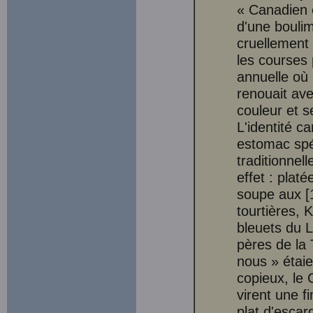
« Canadien e
d'une boulim
cruellement 
les courses 
annuelle où l
renouait ave
couleur et s
L'identité 
estomac spéc
traditionnell
effet : plat
soupe aux [1
tourtières, 
bleuets du 
pères de la 
nous » étai
copieux, le 
virent une f
plat d'escar