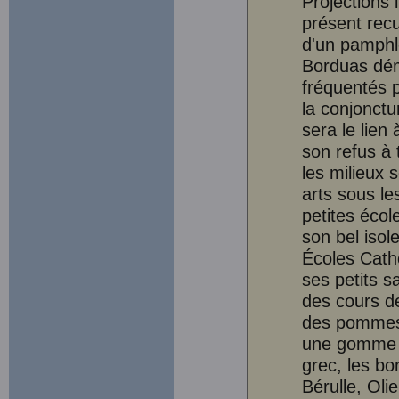
Projections 
présent recu
d'un pamphle
Borduas démo
fréquentés p
la conjonct
sera le lien
son refus à 
les milieux 
arts sous le
petites écol
son bel iso
Écoles Cath
ses petits s
des cours de
des pommes 
une gomme à
grec, les bo
Bérulle, Oli