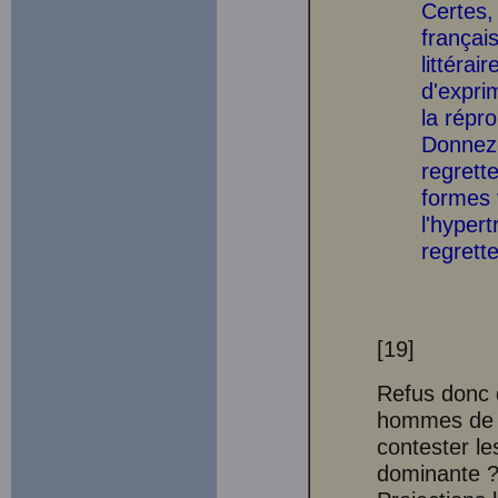
Certes,
français
littérai
d'exprim
la répro
Donnez-l
regrette
formes v
l'hypert
regrett
[19]
Refus donc 
hommes de sa
contester le
dominante ?