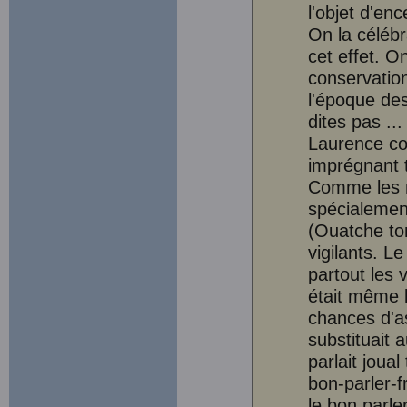
l'objet d'en
On la céléb
cet effet. O
conservation
l'époque des
dites pas ..
Laurence cor
imprégnant t
Comme les mœ
spécialemen
(Ouatche ton
vigilants. L
partout les v
était même l
chances d'as
substituait a
parlait joual
bon-parler-f
le bon parle