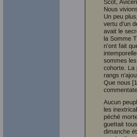
Scot, Avicen
Nous vivions
Un peu plus
vertu d'un d
avait le sec
la Somme Th
n'ont fait q
intemporelle
sommes les 
cohorte. La
rangs n'ajout
Que nous [12
commentateur
Aucun peuple
les inextric
péché mortel
guettait tou
dimanche ét