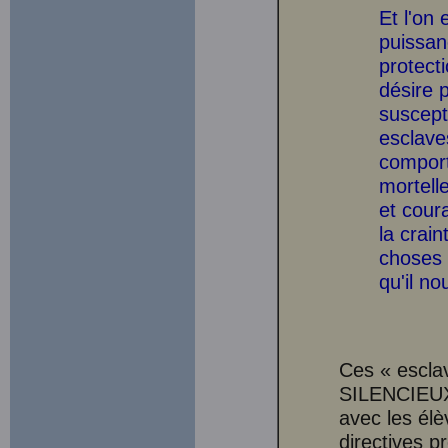
Et l'on
puissanc
protecti
désire 
suscepti
esclaves
comport
mortelle
et cour
la crai
choses 
qu'il no
Ces « esclav
SILENCIEUX,
avec les élè
directives pr