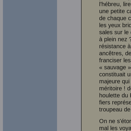
l’hébreu, lir
une petite c
de chaque c
les yeux bri
sales sur le
à plein nez 
résistance à
ancêtres, de
franciser le
« sauvage » 
constituait 
majeure qui 
méritoire ! 
houlette du
fiers représ
troupeau de 
On ne s'éto
mal les voya