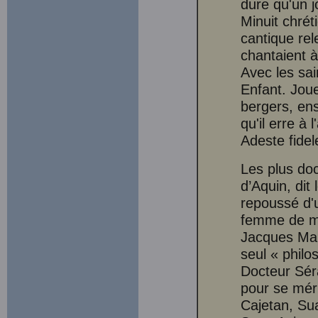
dure qu'un j
Minuit chréti
cantique rele
chantaient 
Avec les sain
Enfant. Joue
bergers, ens
qu'il erre à
Adeste fidel
Les plus do
d’Aquin, dit 
repoussé d'u
femme de mau
Jacques Mari
seul « philo
Docteur Séra
pour se méri
Cajetan, Su