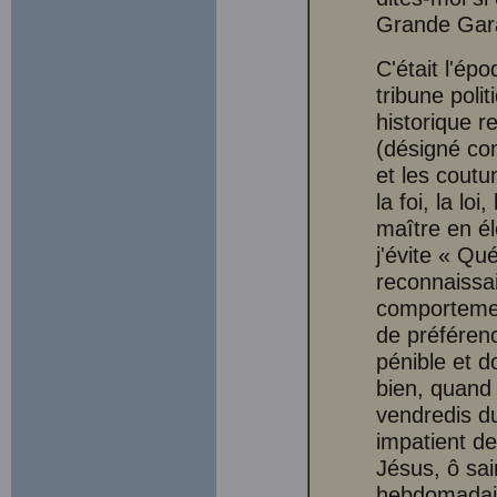
Grande Gara
C'était l'épo
tribune poli
historique re
(désigné com
et les coutu
la foi, la lo
maître en é
j'évite « Qu
reconnaissai
comportemen
de préférenc
pénible et d
bien, quand
vendredis du
impatient de
Jésus, ô sai
hebdomadair