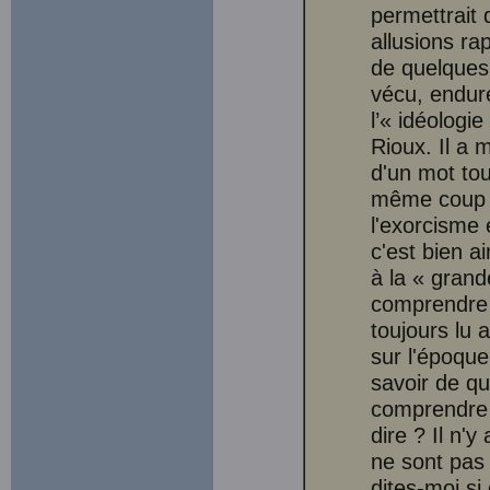
permettrait d
allusions ra
de quelques
vécu, endur
l’« idéologi
Rioux. Il a m
d'un mot tou
même coup 
l'exorcisme
c'est bien ai
à la « grande
comprendre u
toujours lu
sur l'époque 
savoir de qu
comprendre 
dire ? Il n'y
ne sont pas 
dites-moi s