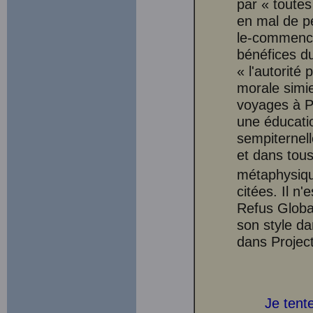
par « toutes
en mal de pe
le-commence
bénéfices d
« l'autorité
morale simi
voyages à Pa
une éducatio
sempiternel
et dans tous
métaphysiqu
citées. Il n
Refus Globa
son style da
dans Project
Je tente