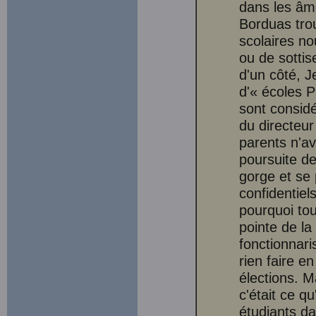
dans les âm
Borduas trou
scolaires no
ou de sottise
d'un côté, J
d'« écoles 
sont considé
du directeur
parents n'av
poursuite de
gorge et se 
confidentiel
pourquoi tou
pointe de la
fonctionnari
rien faire e
élections. M
c'était ce q
étudiants d