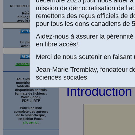
et
l'automatisme
décembre 2020 pour nous aider à 
mission de démocratisation de l'a
RECHERCHE SUR LE SITE
Laplante et de
D
Références
remettons des reçus officiels de d
bibliographiques
Gauvreau Montréa
avec le catalogue
pour tous les dons canadiens de 5
pp. Collection: “
Aidez-nous à assurer la pérennité 
numérique réali
en libre accès!
En plein texte
avec
G
o
o
g
l
e
professeur de fra
Merci de nous soutenir en faisant 
Chambord, Lac—
Recherche avancée
Jean-Marie Tremblay, fondateur d
sciences sociales
Tous les ouvrages
numérisés de cette
bibliothèque sont
Introduction
disponibles en trois
formats de fichiers :
Word (.doc),
PDF et RTF
Pour une liste
complète des auteurs
de la bibliothèque,
en fichier Excel,
cliquer ici
.