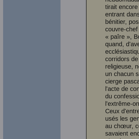
tirait encor
entrant dans 
bénitier, po
couvre-chef
« paîre », 
quand, d'av
ecclésiastiq
corridors d
religieuse, 
un chacun sa
cierge pasca
l'acte de con
du confessio
l'extrême-on
Ceux d'entre 
usés les gen
au chœur, c
savaient enc