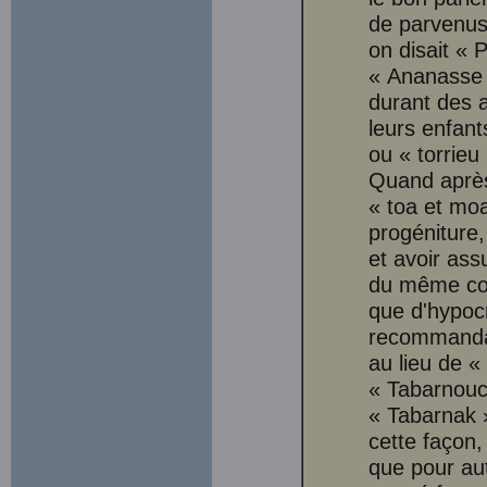
de parvenus.
on disait « 
« Ananasse »
durant des a
leurs enfan
ou « torrieu
Quand après 
« toa et moa
progéniture,
et avoir ass
du même cou
que d'hypocr
recommandai
au lieu de «
« Tabarnouc
« Tabarnak »
cette façon,
que pour aut