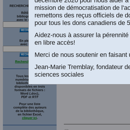
décembre 2020 pour nous aider à 
Une édition numér
mission de démocratisation de l'a
RECHERCHE SUR LE SITE
bénévole, Paris.
Références
remettons des reçus officiels de d
bibliographiques
avec le catalogue
pour tous les dons canadiens de 5
Aidez-nous à assurer la pérennité 
en libre accès!
En plein texte
avec
G
o
o
g
l
e
Merci de nous soutenir en faisant 
Recherche avancée
Jean-Marie Tremblay, fondateur d
sciences sociales
Tous les ouvrages
numérisés de cette
bibliothèque sont
disponibles en trois
formats de fichiers :
Word (.doc),
PDF et RTF
Pour une liste
complète des auteurs
de la bibliothèque,
en fichier Excel,
cliquer ici
.