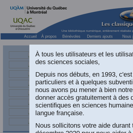
Accueil
À propos
Bénévoles
Derniers ajouts
Nous j
Collect
À tous les utilisateurs et les utili
des sciences sociales,
Depuis nos débuts, en 1993, c'es
Une édition électr
particuliers et à quelques subven
nous avons pu mener à bien notre
Erasme (1469-15
donner accès gratuitement à des
Éditions Garnier-
scientifiques en sciences humaine
langue française.
édition: Paris, St
de Hans Holbein 
Nous sollicitons votre aide durant 