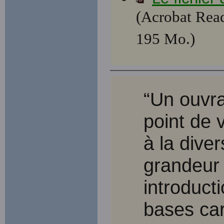
(Acrobat Read
195 Mo.)
“Un ouvr
point de 
à la diver
grandeur 
introducti
bases car