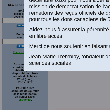
décembre 2020 pour nous aider à 
mission de démocratisation de l'a
RECHERCHE SUR LE SITE
Références
remettons des reçus officiels de d
bibliographiques
avec le catalogue
pour tous les dons canadiens de 5
Aidez-nous à assurer la pérennité 
en libre accès!
En plein texte
avec
G
o
o
g
l
e
Merci de nous soutenir en faisant 
Recherche avancée
Jean-Marie Tremblay, fondateur d
sciences sociales
Tous les ouvrages
numérisés de cette
bibliothèque sont
disponibles en trois
formats de fichiers :
Word (.doc),
PDF et RTF
Pour une liste
complète des auteurs
de la bibliothèque,
en fichier Excel,
cliquer ici
.