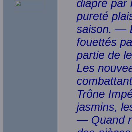
diapré par 
pureté pla
saison. — L
fouettés pa
partie de l
Les nouve
combattant
Trône Impé
jasmins, le
— Quand re