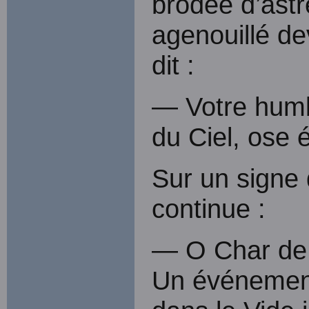
brodée d’astr
agenouillé de
dit :
— Votre humb
du Ciel, ose é
Sur un signe 
continue :
— O Char de l
Un événement 