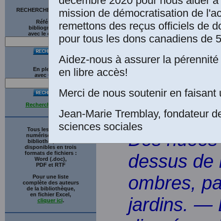
décembre 2020 pour nous aider à 
mission de démocratisation de l'a
RECHERCHE SUR LE SITE
Extrait
Références
remettons des reçus officiels de d
bibliographiques
avec le catalogue
pour tous les dons canadiens de 5
Aidez-nous à assurer la pérennité 
en libre accès!
En plein texte
C
avec
G
o
o
g
l
e
Merci de nous soutenir en faisant 
Recherche avancée
Jean-Marie Tremblay, fondateur d
sciences sociales
Tous les ouvrages
Des nuées 
numérisés de cette
bibliothèque sont
disponibles en trois
formats de fichiers :
dessus de l
Word (.doc),
PDF et RTF
ombres, pa
Pour une liste
complète des auteurs
de la bibliothèque,
en fichier Excel,
jardins. — 
cliquer ici
.