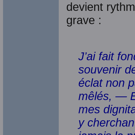
devient rythm
grave :
J’ai fait f
souvenir d
éclat non p
mêlés, — E
mes dignit
y cherchant