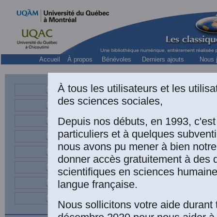
Accueil
À propos
Bénévoles
Derniers ajouts
Nous j
Collect
À tous les utilisateurs et les utili
George SOULI
des sciences sociales,
Depuis nos débuts, en 1993, c'es
Une édition électr
particuliers et à quelques subven
nous avons pu mener à bien notre
l'oeuvre de Ge
donner accès gratuitement à des
1955),
La passi
scientifiques en sciences humaine
Paris, 1924, 204
langue française.
Pierre Palpant
, 
Nous sollicitons votre aide durant 