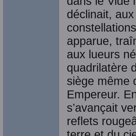
dans le Vide 
déclinait, au
constellations
apparue, traî
aux lueurs né
quadrilatère 
siège même d
Empereur. En
s’avançait ve
reflets roug
terre et du ci