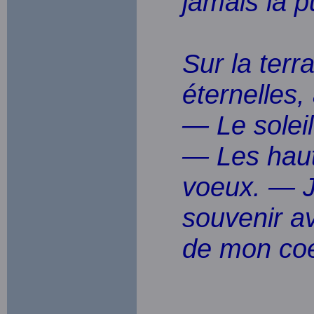
jamais la p
Sur la terr
éternelles,
— Le soleil
— Les hauts
voeux. — J
souvenir a
de mon co