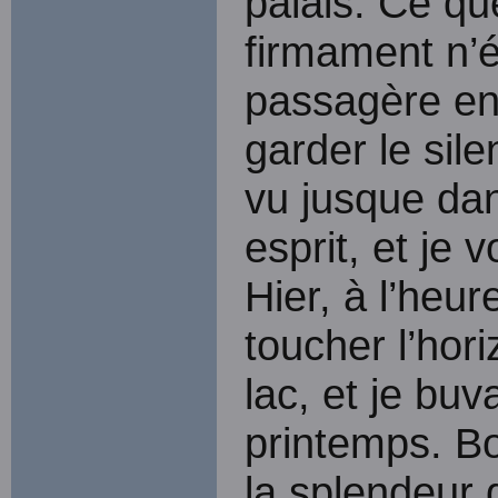
palais. Ce q
firmament n’é
passagère en
garder le sil
vu jusque da
esprit, et je 
Hier, à l’heure
toucher l’hori
lac, et je buv
printemps. B
la splendeur d