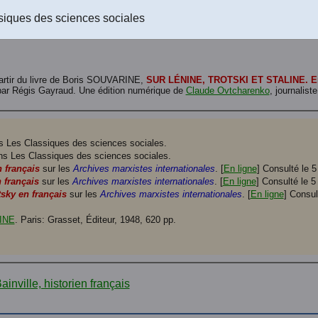
Le livre au format RTF (rich text format) à télécharger
. (Un fichier de 
siques des sciences sociales
Le livre d'Alain au format EPUB à télécharger (Un fichier de 828 K.)
partir du livre de Boris SOUVARINE,
SUR LÉNINE, TROTSKI ET STALINE. Entr
e par Régis Gayraud. Une édition numérique de
Claude Ovtcharenko
, journalist
 Les Classiques des sciences sociales.
s Les Classiques des sciences sociales.
n français
sur les
Archives marxistes internationales
. [
En ligne
] Consulté le 5
 français
sur les
Archives marxistes internationales
. [
En ligne
] Consulté le 5
sky en français
sur les
Archives marxistes internationales
. [
En ligne
] Consul
INE
. Paris: Grasset, Éditeur, 1948, 620 pp.