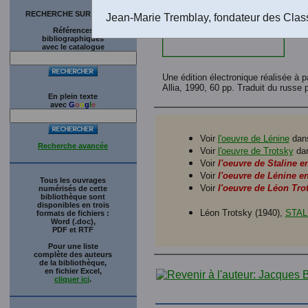
RECHERCHE SUR LE SITE
Jean-Marie Tremblay, fondateur des Clas
Références
bibliographiques
avec le catalogue
Une édition électronique réalisée à 
Allia, 1990, 60 pp. Traduit du russ
En plein texte
avec
G
o
o
g
l
e
Voir
l'oeuvre de Lénine
dans
Recherche avancée
Voir
l'oeuvre de Trotsky
dan
Voir
l'oeuvre de Staline e
Voir
l'oeuvre de Lénine en
Tous les ouvrages
Voir
l'oeuvre de Léon Trot
numérisés de cette
bibliothèque sont
disponibles en trois
Léon Trotsky (1940),
STAL
formats de fichiers :
Word (.doc),
PDF et RTF
Pour une liste
complète des auteurs
de la bibliothèque,
en fichier Excel,
cliquer ici
.