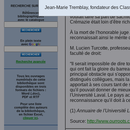
Détail
appoin
RECHERCHE SUR LE SITE
Jean-Marie Tremblay, fondateur des Clas
l'Univ
Références
voulait faire sa part de sacri
bibliographiques
avec le catalogue
Crémazie était loin d'être rich
À la mort de l'honorable juge
reconnaissait ainsi le mérite
En plein texte
avec
G
o
o
g
l
e
M. Lucien Turcotte, professe
faculté de droit:
Recherche avancée
“Il serait impossible de dire
qui ont fait la gloire du barr
principal obstacle qui s'oppo
Tous les ouvrages
distingués collègues, mais la 
numérisés de cette
bibliothèque sont
apportait à ses cours tant de 
disponibles en trois
qu'il pouvait donner de mieux
formats de fichiers :
Word (.doc),
l'Université Laval. Le pays ac
PDF et RTF
reconnaissance qu'il doit à cet
Pour une liste
complète des auteurs
(1)
Annuaire de l'Université 
de la bibliothèque,
en fichier Excel,
cliquer ici
.
Source:
http://www.ourroots