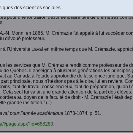
 que le grand public ignore: les premiers professeurs laïques de l
tements pour aider la nouvelle institution dans sa noble tâche.
siques des sciences sociales
ersité Laval pendant huit années sans recevoir un sous des appo
fices pour une fondation destinée à faire tant de bien à ses compat
e.
 A.-N. Morin, en 1865, M. Crémazie fut appelé à lui succéder com
 du dévoué professeur.
ur à l'Université Laval en même temps que M. Crémazie, appréci
 tous les services que M. Crémazie rendit comme professeur de dr
eau de Québec. Il enseigna à plusieurs générations les principes g
sait au Canada à l'étude approfondie de la science juridique. S
part principale, nous n'hésitons pas à le dire, lui en revient. C
soins, tant de travail consciencieux, tant de préparation, qu'on l
. Cela seul lui valait une grande attention de la part des élève
cordera au doyen de la faculté de droit - M. Crémazie l'était depu
te grande insitution.” (1)
Laval pour l'année académique
1873-1874, p. 51.
.ca/f/page.aspx?id=688289
.