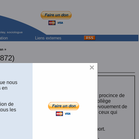
ation
Liens externes
an »
872)
 droit, Université Laval.
×
que nous
s en
our se rendre à la demande des évêques de la procince de
bec mettait en marche. Un séminaire ou un collège
sion de
 université ne peut vivre seulement par le dévouement de
tous les
mettre à ses différentes facultés de donner à ceux qui
exercer leur profession.
e de droit civil et il la conserva jusqu'à sa mort.