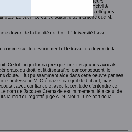
'Université Laval n'hésitèrent pas à sacrifier leurs
 M. Jacques Crémazie donna un cours de droit civil à
intements auxquels il avait droit comme ses collègues. Il
riotes. Le sacrifice était d'autant plus méritoire que M.
me doyen de la faculté de droit. L'Université Laval
e comme suit le dévouement et le travail du doyen de la
oit. Ce fut lui qui forma presque tous ces jeunes avocats
énéraux du droit, et fit disparaître, par conséquent, le
ans doute, il fut puissamment aidé dans cette oeuvre par ses
omme professeur, M. Crémazie manquit de brillant, mais il
'écoutait avec confiance et avec la certitude d'entendre ce
s. Le nom de Jacques Crémazie est intimement lié à celui de
is la mort du regretté juge A.-N. Morin - une part de la