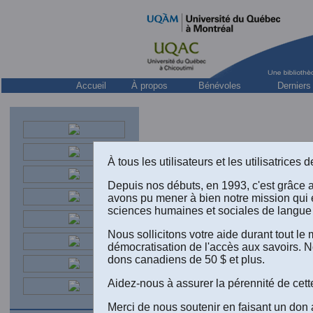
Accueil
À propos
Bénévoles
Derniers
À tous les utilisateurs et les utilisatrice
Depuis nos débuts, en 1993, c'est grâce 
Jacques Crémazie, prof
avons pu mener à bien notre mission qui 
sciences humaines et sociales de langue 
L'univ
Québec
Nous sollicitons votre aide durant tout l
classi
démocratisation de l'accès aux savoirs. N
ses pr
dons canadiens de 50 $ et plus.
suiven
Aidez-nous à assurer la pérennité de cett
Dès la
Merci de nous soutenir en faisant un don 