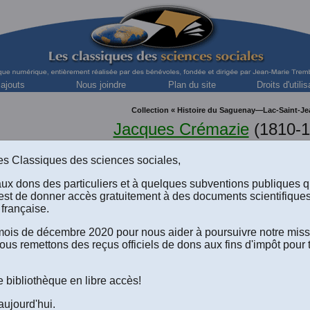
 ajouts
Nous joindre
Plan du site
Droits d'utilis
Collection « Histoire du Saguenay—Lac-Saint-Je
Jacques Crémazie
(1810-1
Journaliste, avocat, professeur de droit et doyen de la Faculté de
s des Classiques des sciences sociales,
aux dons des particuliers et à quelques subventions publiques 
esseur à Laval
est de donner accès gratuitement à des documents scientifique
française.
ersité Laval fut fondée en 1854 par le Séminaire de Québec, p
. C'était une entreprise considérable que le Séminaire de Qué
e mois de décembre 2020 pour nous aider à poursuivre notre mis
que demande déjà des sacrifices et des dépenses énormes. Une
ous remettons des reçus officiels de dons aux fins d'impôt pour 
ofesseurs. Elle a besoin de ressources de toutes sortes pour per
t leurs cours la science et l'expérience dont ils ont besoin pour 
e bibliothèque en libre accès!
 fondation de l'Université Laval, M. Crémazie fut appelé à la chair
aujourd'hui.