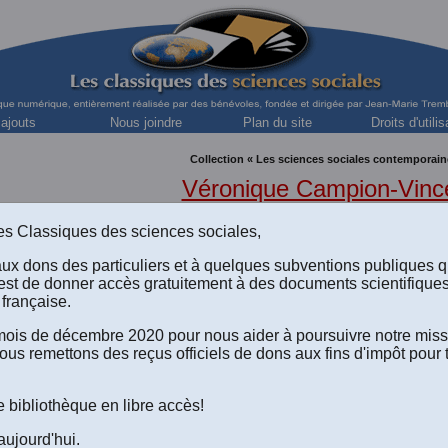
 ajouts
Nous joindre
Plan du site
Droits d'utilis
Collection « Les sciences sociales contemporain
Véronique Campion-Vinc
Sociologue et ingénieur de recherches, CNRS Maison des scienc
s des Classiques des sciences sociales,
aux dons des particuliers et à quelques subventions publiques 
est de donner accès gratuitement à des documents scientifique
française.
“Les histoires exemplaires.”
e mois de décembre 2020 pour nous aider à poursuivre notre mis
ous remettons des reçus officiels de dons aux fins d'impôt pour 
Version html du texte disponible à l'écran
.
Le texte de l'article au format Word 2008 (.doc) à télécharge
Le texte de l'article au format Word 2016 (.docx) à télécharg
e bibliothèque en libre accès!
Le texte de l'article au format PDF-texte (Acrobat Reader) à 
aujourd'hui.
Le texte de l'article au format RTF (Rich text format) à téléc