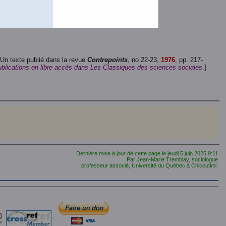
 Un texte publié dans la revue
Contrepoints
, no 22-23,
1976
, pp. 217-
publications en libre accès dans Les Classiques des sciences sociales
.]
Dernière mise à jour de cette page le
jeudi 5 juin 2025
9:11
Par Jean-Marie Tremblay, sociologue
professeur associé, Université du Québec à Chicoutimi.