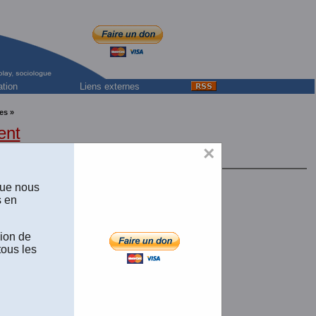
ation
Liens externes
es »
ent
×
es humaines, Paris.
que nous
s en
 (1976)
sion de
tous les
r
(Un fichier de 33 pages et de 393 K.)
er
(Un fichier de 33 pages et de 250 K.)
télécharger
(Un fichier de 33 pages et de 356 K.)
harger
(Un fichier de 33 pages et de 971 K.)