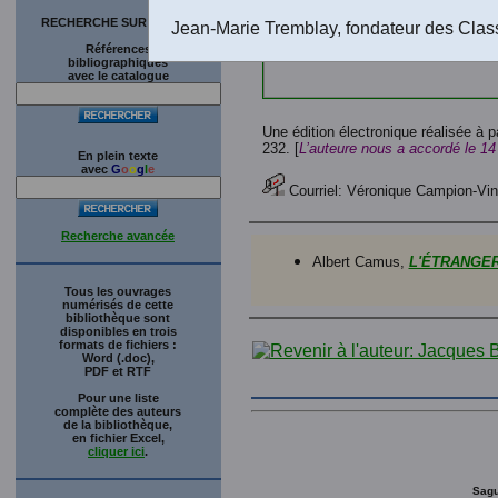
RECHERCHE SUR LE SITE
Jean-Marie Tremblay, fondateur des Clas
Références
bibliographiques
avec le catalogue
Une édition électronique réalisée à p
232. [
L’auteure nous a accordé le 14
En plein texte
avec
G
o
o
g
l
e
Courriel: Véronique Campion-Vi
Recherche avancée
Albert Camus,
L'ÉTRANGE
Tous les ouvrages
numérisés de cette
bibliothèque sont
disponibles en trois
formats de fichiers :
Word (.doc),
PDF et RTF
Pour une liste
complète des auteurs
de la bibliothèque,
en fichier Excel,
cliquer ici
.
Sagu