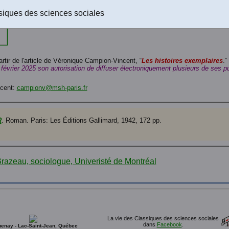
siques des sciences sociales
artir de l'article de Véronique Campion-Vincent, “
Les histoires exemplaires
.”
 février 2025 son autorisation de diffuser électroniquement plusieurs de ses 
ncent:
campionv@msh-paris.fr
R
. Roman. Paris: Les Éditions Gallimard, 1942, 172 pp.
La vie des Classiques des sciences sociales
dans
Facebook
.
enay - Lac-Saint-Jean, Québec