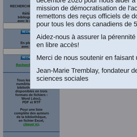
décembre 2020 pour nous aider à 
mission de démocratisation de l'a
RECHERCHE SUR LE SITE
Références
remettons des reçus officiels de d
bibliographiques
avec le catalogue
pour tous les dons canadiens de 5
Aidez-nous à assurer la pérennité 
en libre accès!
En plein texte
avec
G
o
o
g
l
e
Merci de nous soutenir en faisant 
Recherche avancée
Jean-Marie Tremblay, fondateur d
sciences sociales
Tous les ouvrages
numérisés de cette
bibliothèque sont
disponibles en trois
formats de fichiers :
Word (.doc),
PDF et RTF
Pour une liste
complète des auteurs
de la bibliothèque,
en fichier Excel,
cliquer ici
.