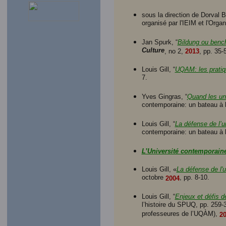
sous la direction de Dorval B
organisé par l'IEIM et l'Orga
Jan Spurk, “
Bildung ou benc
Culture
, no 2,
2013
, pp. 35-
Louis Gill, “
UQAM: les pratiq
7.
Yves Gingras, “
Quand les uni
contemporaine: un bateau à 
Louis Gill, “
La défense de l’u
contemporaine: un bateau à 
L’Université contemporaine
Louis Gill, «
La défense de l'u
octobre
, pp. 8-10.
2004
Louis Gill, “
Enjeux et défis d
l’histoire du SPUQ, pp. 259-
professeures de l’UQÀM),
2