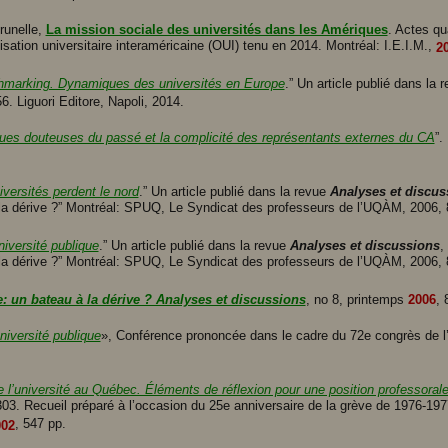
runelle,
La mission sociale des universités dans les Amériques
. Actes qu
nisation universitaire interaméricaine (OUI) tenu en 2014. Montréal: I.E.I.M.,
2
hmarking. Dynamiques des universités en Europe
.” Un article publié dans la 
56. Liguori Editore, Napoli, 2014.
ues douteuses du passé et la complicité des représentants externes du CA
”.
versités perdent le nord
.” Un article publié dans la revue
Analyses et discus
la dérive ?” Montréal: SPUQ, Le Syndicat des professeurs de l’UQÀM, 2006, 
niversité publique
.” Un article publié dans la revue
Analyses et discussions
,
la dérive ?” Montréal: SPUQ, Le Syndicat des professeurs de l’UQÀM, 2006, 
: un bateau à la dérive ? Analyses et discussions
, no 8, printemps
2006
, 
niversité publique
», Conférence prononcée dans le cadre du 72e congrès de
e l’université au Québec. Éléments de réflexion pour une position professoral
303. Recueil préparé à l’occasion du 25e anniversaire de la grève de 1976-19
, 547 pp.
002