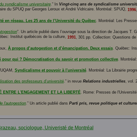
du syndicalisme universitaire
.” In
Vingt-cinq ans de syndicalisme universita
saire du SPUQ par Georges Leroux et André Vidricaire. Montréal: SPUQ,
1996
ité en réseau. Les 25 ans de l’Université du Québec
. Montréal: Les Presse
utogestion
”. Un article publié dans l’ouvrage sous la direction de Jacques T.
ébec: Institut québécois de la culture,
1991
, 301 pp. Collection: Questions de 
ioux,
À propos d’autogestion et d’émancipation. Deux essais
. Québec: Ins
é pour qui ? Démocratisation du savoir et promotion collective
. Montréal
 l'UQAM,
Syndicalisme et pouvoir à l'université
. Montréal: La Librairie prog
isation des professeurs d’université
.” in revue
Relations industrielles
, vol. 
TÉ ENTRE L'ENGAGEMENT ET LA LIBERTÉ
. Rome: Presses de l'Universit
e l'autogestion
.” Un article publié dans
Parti pris, revue politique et culture