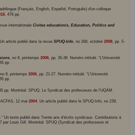
adrilingue (Français, English, Español, Português) d'un colloque
016
, 476 pp.
revue internationale
Civitas educationis, Education, Politics and
 Un article publié dans la revue
SPUQ-Info
, no 268, octobre
2008
, pp. 5-
sions
, no 8, printemps
2006
, pp. 35-38. Numéro intitulé: “L'Université
85 pp.
 no 8, printemps
2006
, pp. 21-27. Numéro intitulé: “L'Université
85 pp.
85 pp. Montréal: SPUQ, Le Syndicat des professeurs de l’UQÀM.
 l’ACFAS, 12 mai
2004
. Un article publié dans le SPUQ-Info, no 239,
e
.” Un texte publié dans Trente ans d’écrits syndicaux. Contributions à
77 par Louis Gill. Montréal: SPUQ (Syndicat des professeurs et