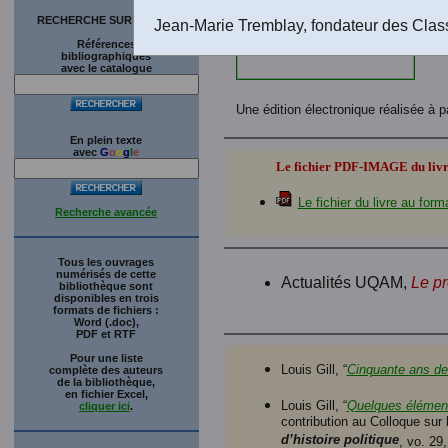
RECHERCHE SUR LE SITE
Jean-Marie Tremblay, fondateur des Clas
Références
bibliographiques
avec le catalogue
Une édition électronique réalisée à p
En plein texte
avec
G
o
o
g
l
e
Le fichier PDF-IMAGE du livre 
Le fichier du livre au f
Recherche avancée
Tous les ouvrages
numérisés de cette
Actualités UQAM,
Le pr
bibliothèque sont
disponibles en trois
formats de fichiers :
Word (.doc),
PDF et RTF
Pour une liste
Louis Gill, “
Cinquante ans de 
complète des auteurs
de la bibliothèque,
en fichier Excel,
Louis Gill, “
Quelques éléments
cliquer ici
.
contribution au Colloque sur
d’histoire politique
, vo. 29