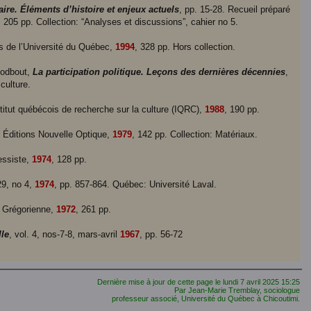
ire. Éléments d’histoire et enjeux actuels
, pp. 15-28. Recueil préparé
, 205 pp. Collection: “Analyses et discussions”, cahier no 5.
s de l’Université du Québec,
1994
, 328 pp. Hors collection.
 Godbout,
La participation politique. Leçons des dernières décennies
,
culture.
titut québécois de recherche sur la culture (IQRC),
1988
, 190 pp.
: Éditions Nouvelle Optique,
1979
, 142 pp. Collection: Matériaux.
ressiste,
1974
, 128 pp.
29, no 4,
1974
, pp. 857-864. Québec: Université Laval.
é Grégorienne,
1972
, 261 pp.
lle
, vol. 4, nos-7-8, mars-avril
1967
, pp. 56-72
Dernière mise à jour de cette page le
lundi 7 avril 2025
15:25
Par Jean-Marie Tremblay, sociologue
professeur associé, Université du Québec à Chicoutimi.