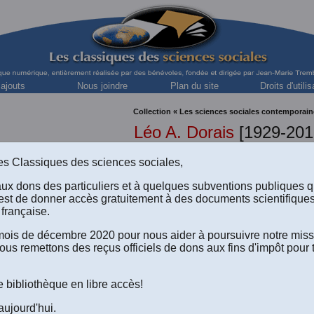
 ajouts
Nous joindre
Plan du site
Droits d'utilis
Collection « Les sciences sociales contemporain
Léo A. Dorais
[1929-201
Recteur-fondateur de l'UQAM
s des Classiques des sciences sociales,
aux dons des particuliers et à quelques subventions publiques 
est de donner accès gratuitement à des documents scientifique
française.
L'autogestion universitaire.
e mois de décembre 2020 pour nous aider à poursuivre notre mis
utopsie d'un mythe
. (1977)
ous remettons des reçus officiels de dons aux fins d'impôt pour 
able des matières
.
Avant-propos
.
Préface
.
Introduction
e bibliothèque en libre accès!
Le texte du livre au format Word 2008 (.doc) à télécharger
(Un fichier
aujourd'hui.
Le texte du livre au format Word 2016 (.docx) à télécharger
(Un fichie