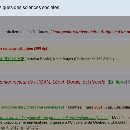
Le texte de l'article au format PDF-texte (Acrobat Reader) à téléchar
siques des sciences sociales
Le texte de l'article au format RTF (Rich text format) à télécharger
(Un
artir du livre de Léo A. Dorais,
L'autogestion universitaire. Autopsie d'un 
en haute définition (300 dpi)
:
ormat PDF-IMAGE
(Acrobat Reader) à télécharger (Un fichier de 130,8 Mo.)
emier recteur de l'UQAM, Léo A. Dorais, est décédé
. [
En ligne
] 
syndicalisme professoral universitaire
.” Montréal, mars
2021
, 5 pp. Chicouti
 d’histoire du syndicalisme professoral universitaire au Québec
.” Montréal,
 le Corporatisme universitaire, organisé à l’Université du Québec à Chicoutimi
, no 3, 2017, p. 245-257.