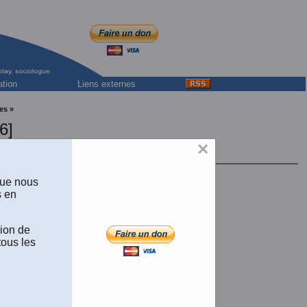
ation
Liens externes
es »
6]
×
que nous
s en
sion de
tous les
 de 164 pages et de 2,5 Mo.)
r de 164 pages et de 352 K.)