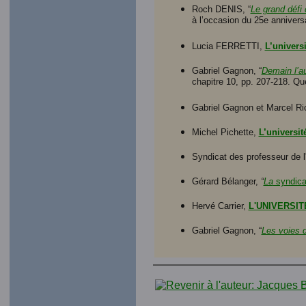
Roch DENIS, “
Le grand défi 
à l’occasion du 25e anniver
Lucia FERRETTI,
L’univers
Gabriel Gagnon, “
Demain l’a
chapitre 10, pp. 207-218. Qu
Gabriel Gagnon et Marcel R
Michel Pichette,
L’universit
Syndicat des professeur de
Gérard Bélanger,
“
La
syndical
Hervé Carrier,
L'UNIVERSI
Gabriel Gagnon, “
Les voies d