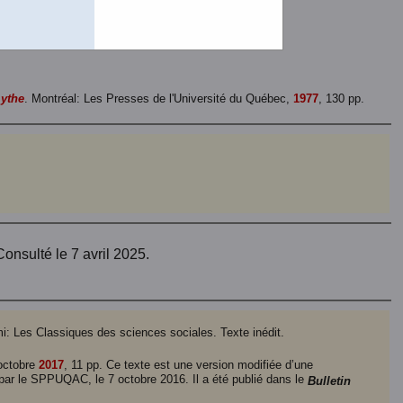
ger
(Un fichier de 164 pages et de 860 K.)
 fichier de 164 pages et de 1,8 Mo.)
mythe
. Montréal: Les Presses de l'Université du Québec,
1977
, 130 pp.
Consulté le 7 avril 2025.
mi: Les Classiques des sciences sociales. Texte inédit.
 octobre
2017
, 11 pp. Ce texte est une version modifiée d’une
 par le SPPUQAC, le 7 octobre 2016. Il a été publié dans le
Bulletin