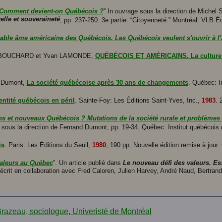
Comment devient-on Québécois ?
” In ouvrage sous la direction de Michel 
elle et souveraineté
, pp. 237-250. 3e partie: “Citoyenneté.” Montréal: VLB É
able âme américaine des Québécois. Les Québécois veulent s'ouvrir à l
ard BOUCHARD et Yvan LAMONDE,
QUÉBÉCOIS ET AMÉRICAINS. La culture q
d Dumont,
La société québécoise après 30 ans de changements
. Québec: I
entité québécois en péril
. Sainte-Foy: Les Éditions Saint-Yves, Inc.,
1983
. 
s et nouveaux Québécois ? Mutations de la société rurale et problèmes d
, sous la direction de Fernand Dumont, pp. 19-34. Québec: Institut québécois 
is
. Paris: Les Éditions du Seuil,
1980
, 190 pp. Nouvelle édition remise à jour.
valeurs au Québec
”. Un article publié dans
Le nouveau défi des valeurs. Es
crit en collaboration avec Fred Caloren, Julien Harvey, André Naud, Bertrand