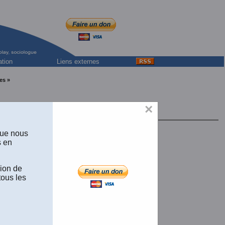
ation
Liens externes
es »
×
 Cégep de Jonquière
que nous
s en
sion de
tous les