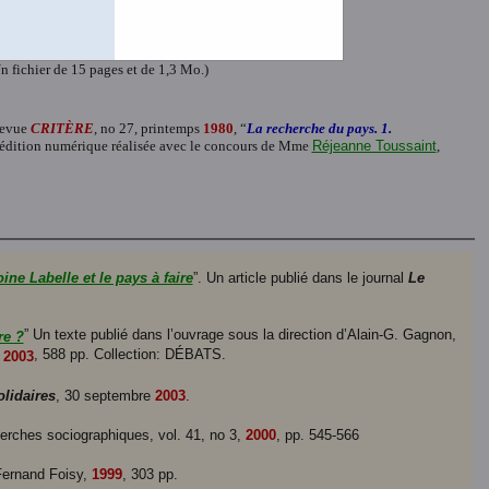
ier de 15 pages et de 365 K.)
r de 15 pages et de 336 K.)
ger
(Un fichier de 15 pages et de 291 K.)
n fichier de 15 pages et de 1,3 Mo.)
 revue
CRITÈRE
, no 27, printemps
1980
, “
La recherche du pays. 1.
e édition numérique réalisée avec le concours de Mme
Réjeanne Toussaint
,
 Labelle et le pays à faire
”. Un article publié dans le journal
Le
” Un texte publié dans l’ouvrage sous la direction d’Alain-G. Gagnon,
re ?
,
, 588 pp. Collection: DÉBATS.
2003
lidaires
, 30 septembre
2003
.
herches sociographiques, vol. 41, no 3,
2000
, pp. 545-566
 Fernand Foisy,
1999
, 303 pp.