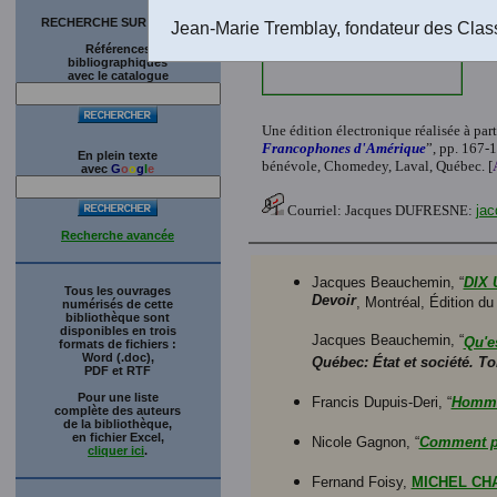
RECHERCHE SUR LE SITE
Jean-Marie Tremblay, fondateur des Clas
Références
bibliographiques
avec le catalogue
Une édition électronique réalisée à part
Francophones d'Amérique
”, pp. 167-
En plein texte
bénévole, Chomedey, Laval, Québec. [
avec
G
o
o
g
l
e
Courriel: Jacques DUFRESNE:
jac
Recherche avancée
Jacques Beauchemin, “
DIX 
Tous les ouvrages
Devoir
, Montréal, Édition du
numérisés de cette
bibliothèque sont
disponibles en trois
Jacques Beauchemin, “
Qu'es
formats de fichiers :
Word (.doc),
Québec: État et société. To
PDF et RTF
Pour une liste
Francis Dupuis-Deri, “
Hommes
complète des auteurs
de la bibliothèque,
en fichier Excel,
Nicole Gagnon, “
Comment pe
cliquer ici
.
Fernand Foisy,
MICHEL CHA