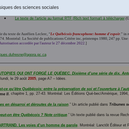
Le texte de l'article au format Word 2008 (.doc) à télécharger
(Un fich
Le texte du livre au format Word 2016 (.docx) à télécharger
(Un fichie
siques des sciences sociales
Le texte de l'article au format PDF-texte (Acrobat Reader) à téléchar
Le texte de l'article au format RTF (Rich text format) à télécharger
(U
ir du texte de Aurélien Leclerc, “
Le Québécois francophone: homme d'espoir
.” in
174. Montréal: La Société de publications Critère inc, printemps 1980, 247 pp. Un
Autorisation accordée par l'auteur le 27 décembre 2022.
]
ques.dufresne@agora.qc.ca
UTOPIES QUI ONT FORGÉ LE QUÉBEC. Dixième d’une série de dix. Antoine
 lundi, le 29 août
2005
, page A7 – Idées.
t-ce qu'être Québécois: entre la préservation de soi et l'ouverture à l'aut
, chapitre 1, pp. 27-43. Montréal: Les Éditions Qué-bec/Amérique, 1994
me II
 en désarroi et déroutes de la raison
.” Un article publié dans
Tribunes so
ut-on être Québécois ? Note critique
.” Un texte publié dans la revue Rec
RTRAND. Les voies d’un homme de parole
. Montréal: Lanctôt Éditeur et