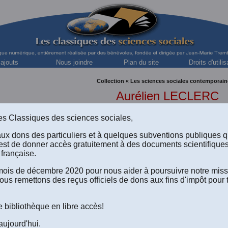
 ajouts
Nous joindre
Plan du site
Droits d'utilis
Collection « Les sciences sociales contemporain
Aurélien LECLERC
professeur, Département des Arts et technonogies des médias,
s des Classiques des sciences sociales,
aux dons des particuliers et à quelques subventions publiques 
est de donner accès gratuitement à des documents scientifique
française.
“Le Québécois francophone:
e mois de décembre 2020 pour nous aider à poursuivre notre mis
homme d'espoir.” (1980)
ous remettons des reçus officiels de dons aux fins d'impôt pour 
OIR TOUS LES TEXTES DE QUESTIONS DE CULTURE, NO 27
.
e bibliothèque en libre accès!
Version html du texte disponible à l'écran
.
aujourd'hui.