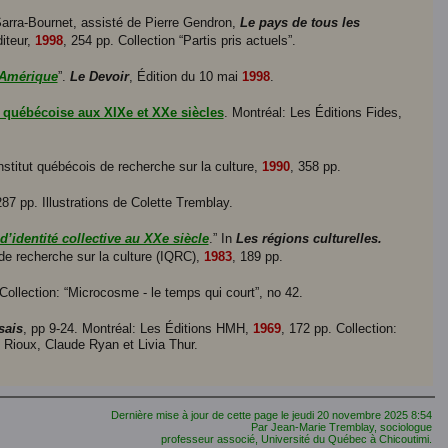
Sarra-Bournet, assisté de Pierre Gendron,
Le pays de tous les
diteur,
1998
, 254 pp. Collection “Partis pris actuels”.
'Amérique
”.
Le Devoir
, Édition du 10 mai
1998
.
uébécoise aux XIXe et XXe siècles
. Montréal: Les Éditions Fides,
nstitut québécois de recherche sur la culture,
1990
, 358 pp.
287 pp. Illustrations de Colette Tremblay.
’identité collective au XXe siècle
.” In
Les régions culturelles.
de recherche sur la culture (IQRC),
1983
, 189 pp.
 Collection: “Microcosme - le temps qui court”, no 42.
sais
, pp 9-24. Montréal: Les Éditions HMH,
1969
, 172 pp. Collection:
 Rioux, Claude Ryan et Livia Thur.
Dernière mise à jour de cette page le
jeudi 20 novembre 2025
8:54
Par Jean-Marie Tremblay, sociologue
professeur associé, Université du Québec à Chicoutimi.