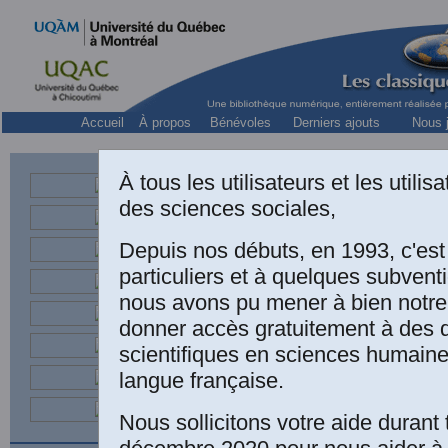
Accueil
À propos
Bénévoles
Derniers ajouts
Nous j
À tous les utilisateurs et les utili
des sciences sociales,
Depuis nos débuts, en 1993, c'es
particuliers et à quelques subven
nous avons pu mener à bien notre
Yves Lemaitre, “
donner accès gratuitement à des
Tahiti
”. Un chapi
scientifiques en sciences humaine
sous la directio
langue française.
au pluriel. Essa
Nous sollicitons votre aide durant 