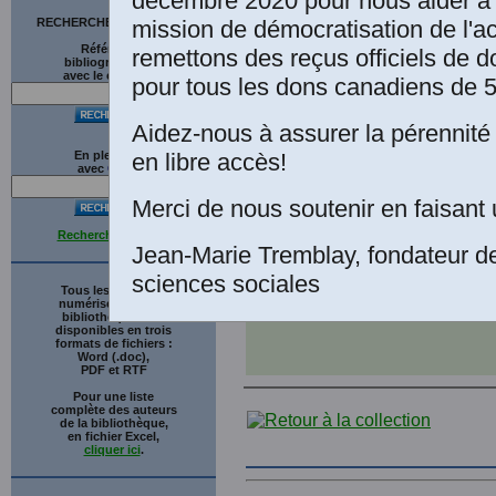
médical
, chapit
décembre 2020 pour nous aider à 
mission de démocratisation de l'a
RECHERCHE SUR LE SITE
Les Éditions Kart
Références
remettons des reçus officiels de d
bibliographiques
formelle accordée
avec le catalogue
pour tous les dons canadiens de 5
20 décembre 2008
Aidez-nous à assurer la pérennité 
Classiques des s
en libre accès!
En plein texte
avec
G
o
o
g
l
e
téléchargeable !
Merci de nous soutenir en faisant 
Recherche avancée
Jean-Marie Tremblay, fondateur d
Voir la sous-collection,
AN
sciences sociales
dans la collection: Les s
Tous les ouvrages
numérisés de cette
bibliothèque sont
disponibles en trois
formats de fichiers :
Word (.doc),
PDF et RTF
Pour une liste
complète des auteurs
de la bibliothèque,
en fichier Excel,
cliquer ici
.