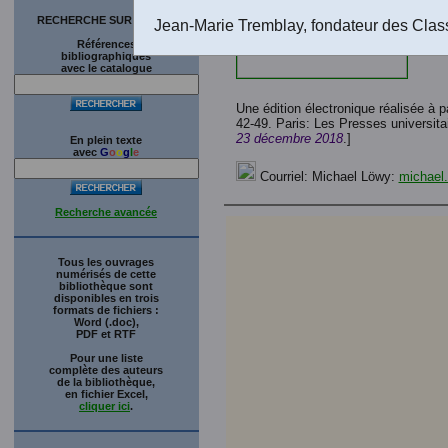
RECHERCHE SUR LE SITE
Jean-Marie Tremblay, fondateur des Clas
Références
bibliographiques
avec le catalogue
Une édition électronique réalisée à 
42-49. Paris: Les Presses universita
23 décembre 2018
.]
En plein texte
avec
G
o
o
g
l
e
Courriel: Michael Löwy:
michael
Recherche avancée
Tous les ouvrages
numérisés de cette
bibliothèque sont
disponibles en trois
formats de fichiers :
Word (.doc),
PDF et RTF
Pour une liste
complète des auteurs
de la bibliothèque,
en fichier Excel,
cliquer ici
.