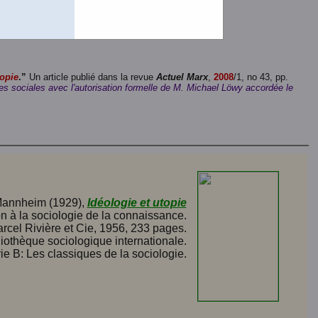
r de 16 pages et de 262 K.)
6 pages et de 709 K.)
opie
.”
Un article publié dans la revue
Actuel Marx
,
2008
/1, no 43, pp.
s sociales avec l'autorisation formelle de M. Michael Löwy accordée le
Mannheim (1929),
Idéologie et utopie
n à la sociologie de la connaissance.
arcel Rivière et Cie, 1956, 233 pages.
bliothèque sociologique internationale.
ie B: Les classiques de la sociologie.