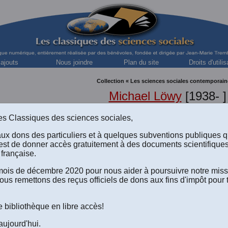
 ajouts
Nous joindre
Plan du site
Droits d'utilis
Collection « Les sciences sociales contemporain
Michael Löwy
[1938- ]
sociologue, philosophe marxiste et écosocialiste franc
s des Classiques des sciences sociales,
aux dons des particuliers et à quelques subventions publiques 
est de donner accès gratuitement à des documents scientifique
française.
Mannheim et le marxisme :
e mois de décembre 2020 pour nous aider à poursuivre notre mis
déologie et utopie.” (2008)
ous remettons des reçus officiels de dons aux fins d'impôt pour 
Version html du texte disponible à l'écran
.
e bibliothèque en libre accès!
Le texte au format Word 2008 (.doc) à télécharger
(Un fichier de 16 pag
Le texte au format Word 2016 (.docx) à télécharger
(Un fichier de 16 p
aujourd'hui.