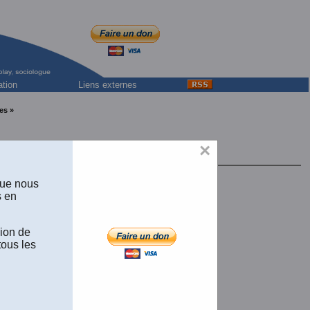
ation
Liens externes
es »
×
o-brésilien
que nous
s en
sion de
tous les
es et de 233 K.)
ages et de 205 K.)