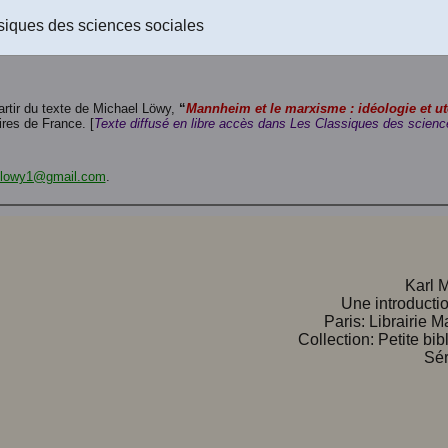
Le texte au format PDF-texte (Acrobat Reader) à télécharger
(Un fichie
siques des sciences sociales
Le texte au format RTF (Rich text format) à télécharger
(Un fichier de 1
partir du texte de Michael Löwy,
“
Mannheim et le marxisme : idéologie et ut
ires de France. [
Texte diffusé en libre accès dans Les Classiques des science
.lowy1@gmail.com
.
Karl 
Une introductio
Paris: Librairie M
Collection: Petite bi
Sér