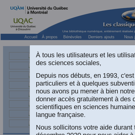
Accueil
À propos
Bénévoles
Derniers ajouts
Nous j
Collection « 
À tous les utilisateurs et les utili
des sciences sociales,
Depuis nos débuts, en 1993, c'es
Une édition électr
particuliers et à quelques subven
nous avons pu mener à bien notre
Desjardins, Yves 
donner accès gratuitement à des
Histoire de la Ga
scientifiques en sciences humaine
l'Université Lava
langue française.
du Québec, no 1
.
Nous sollicitons votre aide durant 