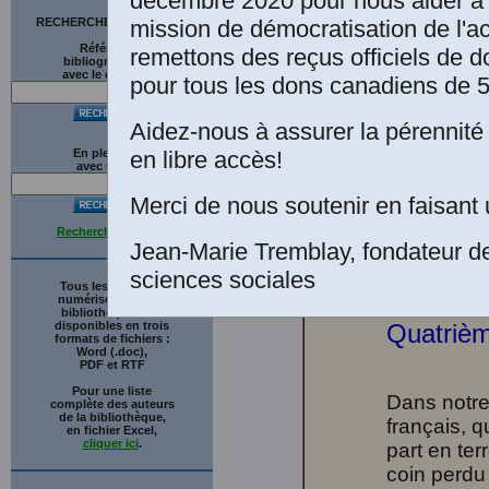
décembre 2020 pour nous aider à 
[
Autorisation acco
mission de démocratisation de l'a
RECHERCHE SUR LE SITE
l'Université Lava
Références
remettons des reçus officiels de d
bibliographiques
2024.
]
avec le catalogue
pour tous les dons canadiens de 5
Aidez-nous à assurer la pérennité 
en libre accès!
En plein texte
avec
G
o
o
g
l
e
Merci de nous soutenir en faisant 
Recherche avancée
Jean-Marie Tremblay, fondateur d
sciences sociales
Tous les ouvrages
numérisés de cette
bibliothèque sont
disponibles en trois
Quatrièm
formats de fichiers :
Word (.doc),
PDF et RTF
Pour une liste
Dans notr
complète des auteurs
de la bibliothèque,
français, qu
en fichier Excel,
cliquer ici
.
part en ter
coin perdu