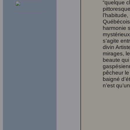
“quelque ch
pittoresque
l’habitude, 
Québécois
harmonie s
mystérieux 
s’agite ent
divin Artis
mirages, l
beaute qui
gaspésienn
pêcheur le 
baigné d’ét
n’est qu’un 