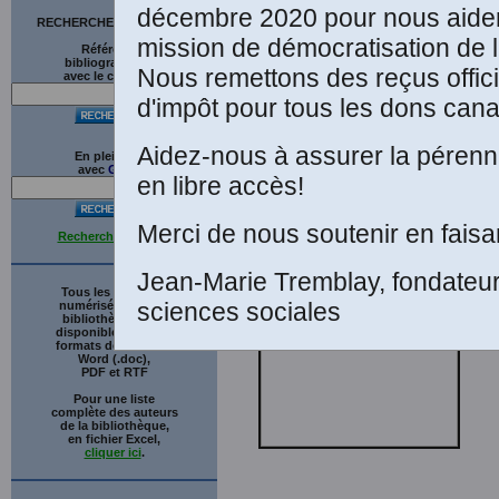
décembre 2020 pour nous aider
RECHERCHE SUR LE SITE
mission de démocratisation de l
Références
bibliographiques
Nous remettons des reçus offici
avec le catalogue
d'impôt pour tous les dons cana
Aidez-nous à assurer la pérenni
T
En plein texte
avec
G
o
o
g
l
e
en libre accès!
A
L
Merci de nous soutenir en faisa
Recherche avancée
Jean-Marie Tremblay, fondateu
Tous les ouvrages
sciences sociales
numérisés de cette
bibliothèque sont
disponibles en trois
formats de fichiers :
Word (.doc),
PDF et RTF
Pour une liste
complète des auteurs
de la bibliothèque,
en fichier Excel,
cliquer ici
.