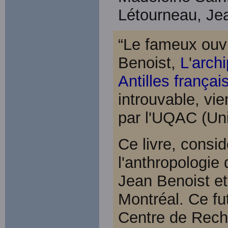
Létourneau, Je
“Le fameux ouv
Benoist,
L
'
archi
Antilles françai
introuvable, vie
par l'UQAC (Uni
Ce livre, consi
l'anthropologie 
Jean Benoist et
Montréal. Ce fu
Centre de Reche