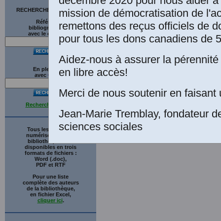
décembre 2020 pour nous aider à 
mission de démocratisation de l'a
RECHERCHE SUR LE SITE
Références
remettons des reçus officiels de d
bibliographiques
avec le catalogue
pour tous les dons canadiens de 5
Aidez-nous à assurer la pérennité 
en libre accès!
En plein texte
avec
G
o
o
g
l
e
Merci de nous soutenir en faisant 
Recherche avancée
Jean-Marie Tremblay, fondateur d
sciences sociales
Tous les ouvrages
numérisés de cette
bibliothèque sont
disponibles en trois
formats de fichiers :
Word (.doc),
PDF et RTF
Pour une liste
complète des auteurs
de la bibliothèque,
en fichier Excel,
cliquer ici
.