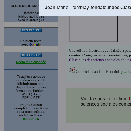
RECHERCHE SUR LE SITE
Jean-Marie Tremblay, fondateur des Clas
Références
bibliographiques
avec le catalogue
En plein texte
avec
G
o
o
g
l
e
Une édition électronique réalisée à par
créoles. Pratiques et représentations
, 
Classiques des sciences sociales, toutes
Recherche avancée
Courriel: Jean-Luc Bonniol:
jeanl
Tous les ouvrages
numérisés de cette
bibliothèque sont
disponibles en trois
formats de fichiers :
Word (.doc),
PDF et RTF
Voir la sous-collection,
L
sciences sociales cont
Pour une liste
complète des auteurs
de la bibliothèque,
en fichier Excel,
cliquer ici
.