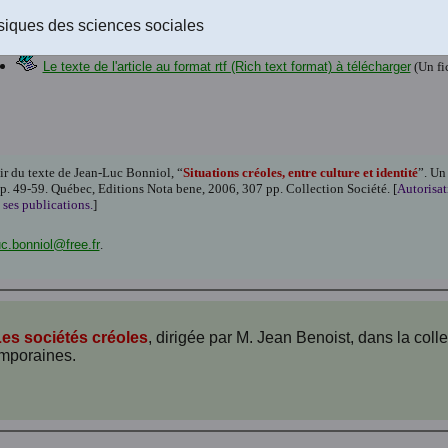
Version html du texte disponible à l'écran
.
Le texte de l'article au Word 2004 à télécharger
(Un fichier de 15 pages e
siques des sciences sociales
Le texte de l'article au format PDF (Acrobat Reader) à télécharger
(Un f
Le texte de l'article au format rtf (Rich text format) à télécharger
(Un fi
tir du texte de Jean-Luc Bonniol, “
Situations créoles, entre culture et identité
”. Un
pp. 49-59. Québec, Editions Nota bene, 2006, 307 pp. Collection Société.
[
Autorisat
 ses publications.
]
uc.bonniol@free.fr
.
es sociétés créoles
, dirigée par M. Jean Benoist, dans la colle
emporaines.