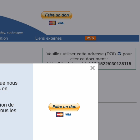
ation
Liens externes
Veuillez utiliser cette adresse (DOI)
pour
citer ce document :
http://dx.doi.org/doi:10.1522/030138115
×
es »
que nous
s en
e III), UMR 6591 (IDEMEC),
x-en-Provence.
sion de
tous les