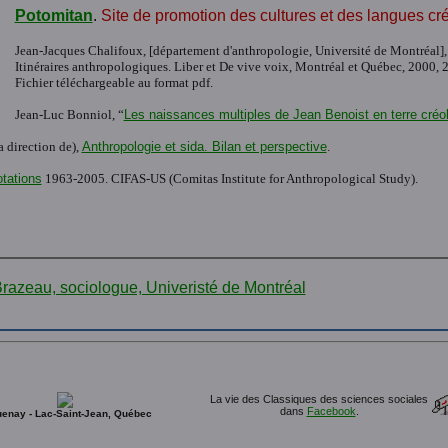
Potomitan
.
Site de promotion des cultures et des langues cr
Jean-Jacques Chalifoux, [département d'anthropologie, Université de Montréal], “
Itinéraires anthropologiques. Liber et De vive voix, Montréal et Québec, 2000, 240
Fichier téléchargeable au format pdf.
Jean-Luc Bonniol, “
Les naissances multiples de Jean Benoist en terre créo
a direction de),
Anthropologie et sida. Bilan et perspective
.
tations
1963-2005. CIFAS-US (Comitas Institute for Anthropological Study).
La vie des Classiques des sciences sociales
dans
Facebook
.
enay - Lac-Saint-Jean, Québec