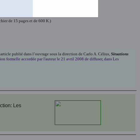
t de 156 K.)
ichier de 15 pages et de 92 K.)
chier de 15 pages et de 600 K.)
 article publié dans l’ouvrage sous la direction de Carlo A. Célius,
Situations
ion formelle accordée par l'auteur le 21 avril 2008 de diffuser, dans Les
ction: Les