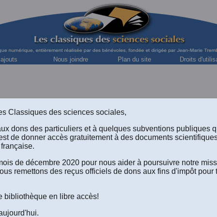
 ajouts
Nous joindre
Plan du site
Droits d'utilis
s des Classiques des sciences sociales,
Collection « Les sciences sociales contemporain
Jean-Luc Bonniol
aux dons des particuliers et à quelques subventions publiques 
est de donner accès gratuitement à des documents scientifique
Professeur d'anthropologie, Université Paul-Cézanne (Aix-Marseill
française.
Maison Méditerranéenne des Sciences de l'Homme, Ai
e mois de décembre 2020 pour nous aider à poursuivre notre mis
ous remettons des reçus officiels de dons aux fins d'impôt pour 
ituations créoles,
tre culture et identité.”
(2006)
e bibliothèque en libre accès!
aujourd'hui.