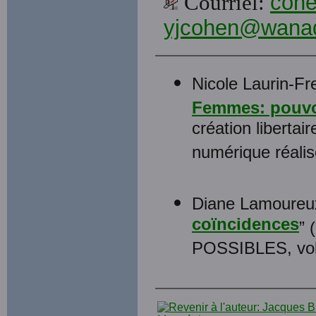
Courriel:
coh
yjcohen@wanad
Nicole Laurin-F
Femmes: pouvoi
création libertai
numérique réalis
Diane Lamoureux
coïncidences
” 
POSSIBLES, vol.