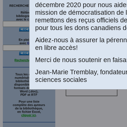
décembre 2020 pour nous aider
RECHERCHE SUR LE SITE
mission de démocratisation de 
Références
bibliographiques
remettons des reçus officiels d
avec le catalogue
L
pour tous les dons canadiens de
Aidez-nous à assurer la pérenni
En plein texte
A
avec
G
o
o
g
l
e
en libre accès!
Merci de nous soutenir en faisa
Recherche avancée
Jean-Marie Tremblay, fondateu
Tous les ouvrages
numérisés de cette
sciences sociales
bibliothèque sont
disponibles en trois
formats de fichiers :
Word (.doc),
PDF et RTF
Pour une liste
complète des auteurs
de la bibliothèque,
en fichier Excel,
cliquer ici
.