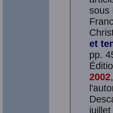
sous 
Franc
Chris
et te
pp. 4
Édit
2002
l'aut
Desca
juille