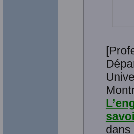
[Prof
Dépar
Unive
Montr
L’en
savoi
dans 