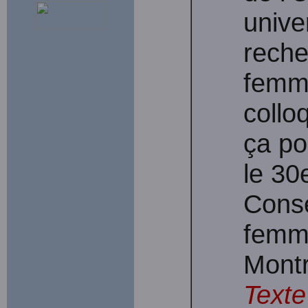
univer
reche
femme
collo
ça po
le 30
Conse
femm
Montr
Texte