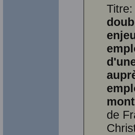
Titre
doubl
enje
empl
d'un
aupr
emplo
mont
de Fr
Chris