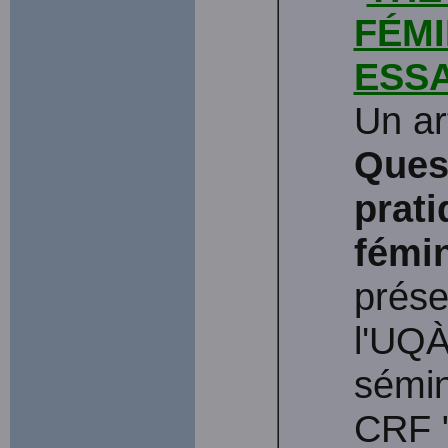
FÉMI
ESSA
Un ar
Ques
prat
fémin
prése
l'UQÀ
sémin
CRF 