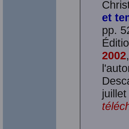
Chris
et te
pp. 5
Édit
2002
l'aut
Desca
juille
téléc