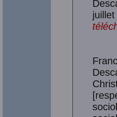
Desca
juille
téléc
Franc
Desca
Chris
[resp
socio