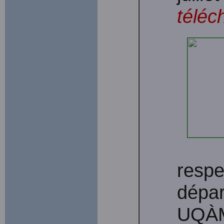
téléc
respe
dépar
UQÀM 