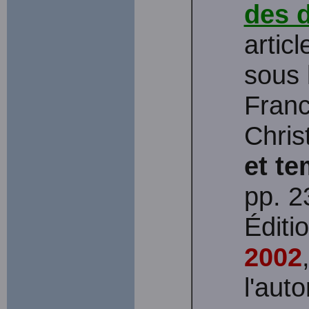
des 
artic
sous 
Franc
Chris
et te
pp. 2
Édit
2002
l'aut