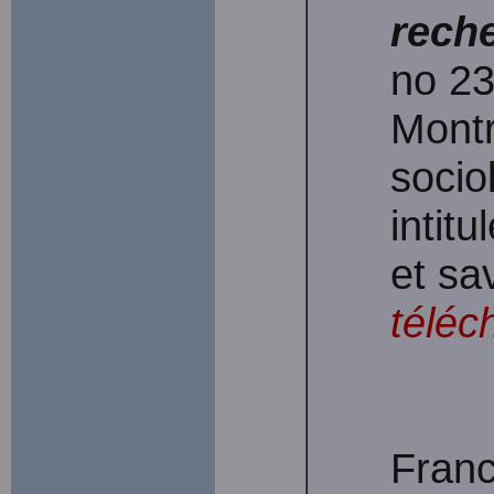
rech
no 2
Montr
soci
intitu
et sa
téléc
Franc