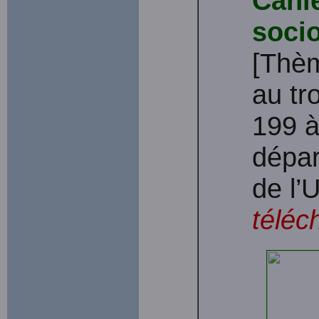
Cahi
soci
[Thèm
au tr
199 à
dépar
de l
téléc