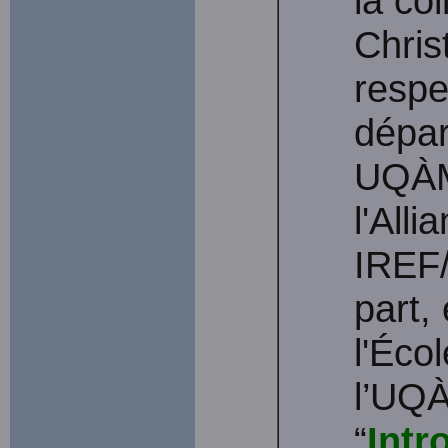
la co
Chris
respe
dépar
UQÀM 
l'All
IREF/
part,
l'Écol
l’UQÀ
“
Intr