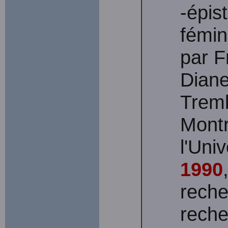
-épis
fémin
par F
Diane
Tremb
Montr
l'Uni
1990
reche
reche