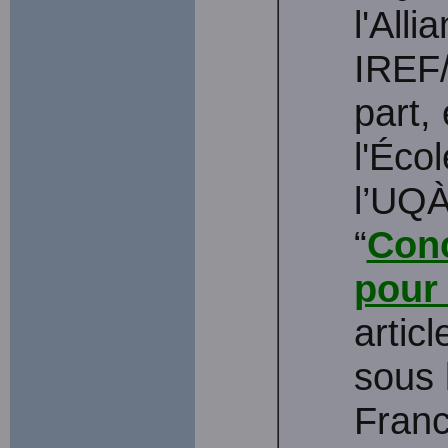
l'All
IREF/
part,
l'Écol
l’UQÀ
“
Conc
pour 
artic
sous 
Franc