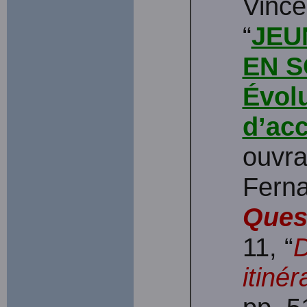
Vinc
“
JEU
EN S
Évol
d’acc
ouvra
Fern
Ques
11, “
D
itiné