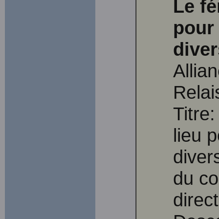
Le f
pour 
diver
Allia
Relai
Titre
lieu 
divers
du co
direc