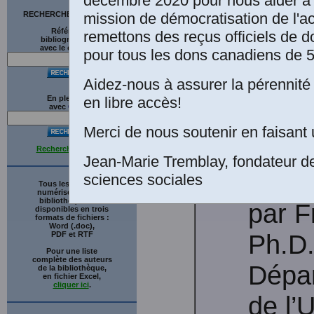
décembre 2020 pour nous aider à 
mission de démocratisation de l'a
RECHERCHE SUR LE SITE
Franc
Références
remettons des reçus officiels de d
bibliographiques
avec le catalogue
Desca
pour tous les dons canadiens de 5
“
Reg
Aidez-nous à assurer la pérennité 
en libre accès!
En plein texte
avec
G
o
o
g
l
e
socio
Merci de nous soutenir en faisant 
fémi
Recherche avancée
Jean-Marie Tremblay, fondateur d
Comm
sciences sociales
Tous les ouvrages
numérisés de cette
bibliothèque sont
par F
disponibles en trois
formats de fichiers :
Word (.doc),
Ph.D.
PDF et RTF
Pour une liste
complète des auteurs
Dépar
de la bibliothèque,
en fichier Excel,
cliquer ici
.
de l’