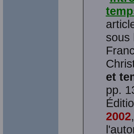
temps
artic
sous 
Franc
Chris
et te
pp. 1
Édit
2002
l'aut