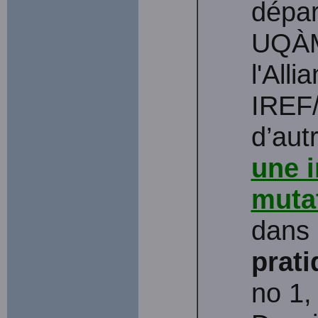
dépar
UQÀM,
l'All
IREF
d’autr
une i
muta
dans 
prati
no 1