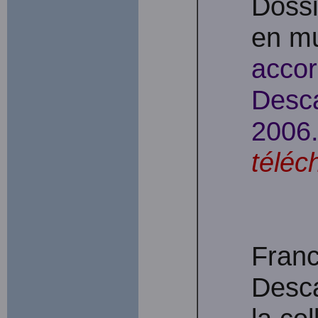
Dossie
en mu
acco
Descar
2006
téléc
Franc
Desca