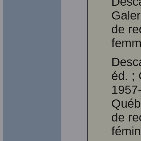
Desca
Galer
de re
femme
Desca
éd. ; 
1957-
Québe
de re
fémin