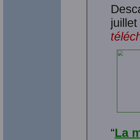
Desca
juille
téléc
“
La m