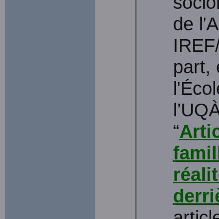
socio
de l'
IREF/
part,
l'Écol
l’UQÀ
“
Arti
famil
réali
derri
artic