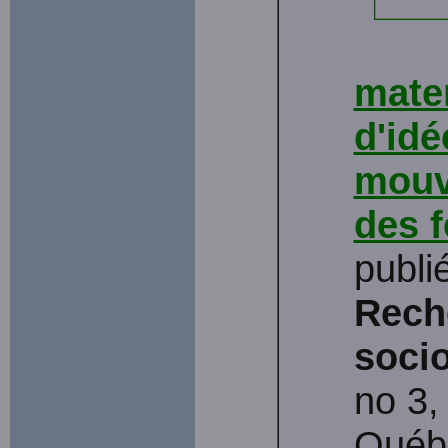
mater
d'idé
mouv
des 
publi
Rech
soci
no 3
Québ