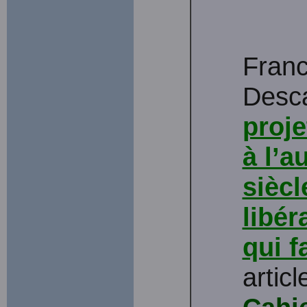
Franc
Desca
proje
à l’a
siècl
libér
qui f
artic