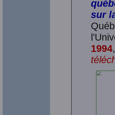
québ
sur l
Québe
l'Uni
1994
téléc