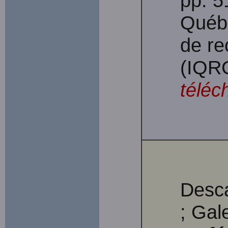
pp. 
Québe
de re
(IQR
téléc
Desca
; Gal