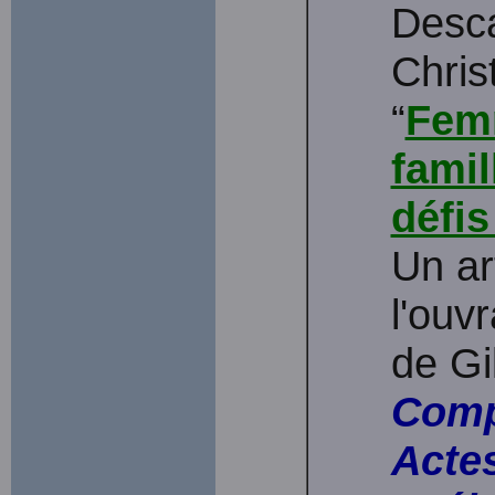
Desca
Chris
“
Fem
famil
défis
Un ar
l'ouv
de Gi
Compr
Acte