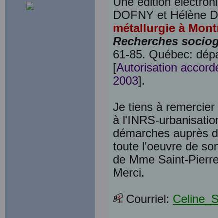
Une édition électroni
DOFNY et Hélène D
métallurgie à Mont
Recherches socio
61-85. Québec: dépar
[
Autorisation accord
2003
].
Je tiens à remercier
à l'INRS-urbanisatio
démarches auprès de
toute l'oeuvre de so
de Mme Saint-Pierre,
Merci.
Courriel:
Celine_