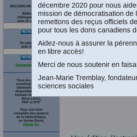
d
décembre 2020 pour nous aider
RECHERCHE SUR LE SITE
mission de démocratisation de 
Références
bibliographiques
remettons des reçus officiels d
avec le catalogue
pour tous les dons canadiens de
Aidez-nous à assurer la pérenni
En plein texte
avec
G
o
o
g
l
e
en libre accès!
Merci de nous soutenir en faisa
Recherche avancée
Jean-Marie Tremblay, fondateu
Tous les ouvrages
numérisés de cette
sciences sociales
bibliothèque sont
disponibles en trois
formats de fichiers :
Word (.doc),
PDF et RTF
Pour une liste
complète des auteurs
de la bibliothèque,
en fichier Excel,
cliquer ici
.