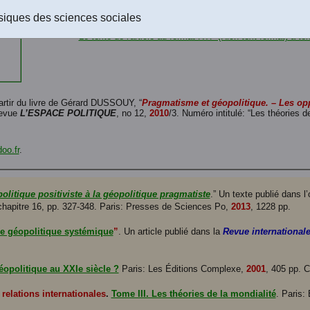
Le texte de l'article au format Word 2016 (.docx) à téléch
siques des sciences sociales
Le texte de l'article au format PDF-texte (Acrobat Reader)
Le texte de l'article au format RTF (Rich text format) à té
partir du livre de Gérard DUSSOUY, “
Pragmatisme et géopolitique. – Les o
revue
L’ESPACE POLITIQUE
, no 12,
2010
/3. Numéro intitulé: “Les théories d
oo.fr
.
olitique positiviste à la géopolitique pragmatiste
.” Un texte publié dans l
chapitre 16, pp. 327-348. Paris: Presses de Sciences Po,
2013
, 1228 pp.
e géopolitique systémique
”
. Un article publié dans la
Revue internationale
éopolitique au XXIe siècle ?
Paris: Les Éditions Complexe,
2001
, 405 pp. C
 relations internationales
.
Tome III. Les théories de la mondialité
. Paris: