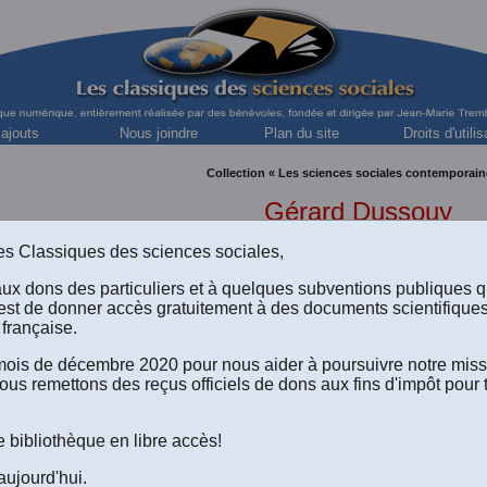
 ajouts
Nous joindre
Plan du site
Droits d'utilis
Collection « Les sciences sociales contemporain
Gérard Dussouy
professeur émérite de l'Université Montesquieu d
s des Classiques des sciences sociales,
aux dons des particuliers et à quelques subventions publiques 
est de donner accès gratuitement à des documents scientifique
française.
“Pragmatisme et géopolitique. –
e mois de décembre 2020 pour nous aider à poursuivre notre mis
Les opportunités méthodologiques
ous remettons des reçus officiels de dons aux fins d'impôt pour 
d’une retrouvaille épistémologique.” (
e bibliothèque en libre accès!
Version html du texte disponible à l'écran
.
Le texte de l'article au format Word 2008 (.doc) à téléchar
aujourd'hui.