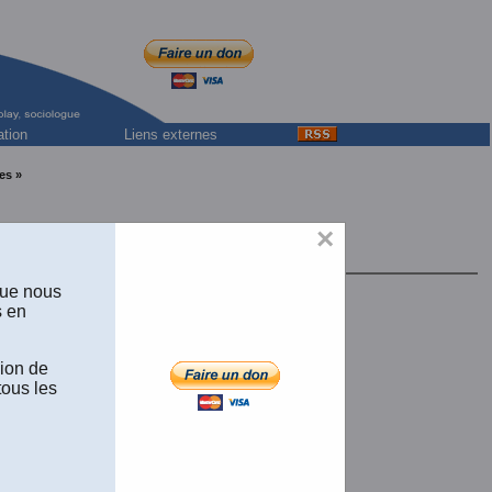
ation
Liens externes
es »
×
e Bordeaux
que nous
s en
sion de
tous les
2010)
ger
(Un fichier de 38 pages et de 848 K.)