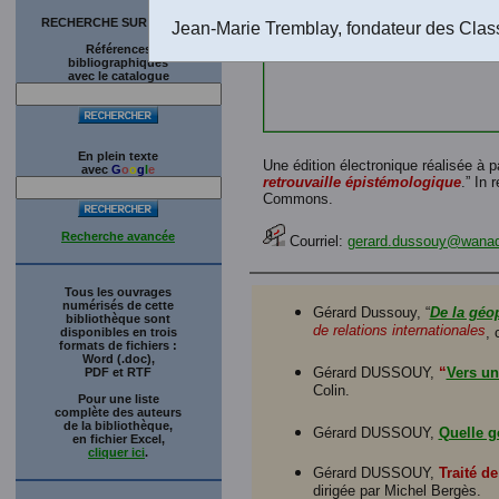
RECHERCHE SUR LE SITE
Jean-Marie Tremblay, fondateur des Clas
Références
bibliographiques
avec le catalogue
En plein texte
Une édition électronique réalisée à 
avec
G
o
o
g
l
e
retrouvaille épistémologique
.” In 
Commons.
Recherche avancée
Courriel:
gerard.dussouy@wanad
Tous les ouvrages
numérisés de cette
Gérard Dussouy, “
De la géop
bibliothèque sont
de relations internationales
, 
disponibles en trois
formats de fichiers :
Word (.doc),
Gérard DUSSOUY,
“
Vers un
PDF et RTF
Colin.
Pour une liste
complète des auteurs
de la bibliothèque,
Gérard DUSSOUY,
Quelle g
en fichier Excel,
cliquer ici
.
Gérard DUSSOUY,
Traité de
dirigée par Michel Bergès.