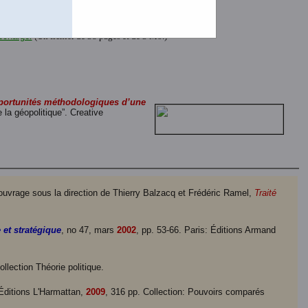
arger
(Un fichier de 38 pages et de 762 K.)
 à télécharger
(Un fichier de 38 pages et de 582 K.)
lécharger
(Un fichier de 38 pages et de 3 Mo.)
pportunités méthodologiques d’une
e la géopolitique”. Creative
’ouvrage sous la direction de Thierry Balzacq et Frédéric Ramel,
Traité
 et stratégique
, no 47, mars
2002
, pp. 53-66. Paris: Éditions Armand
ollection Théorie politique.
 Éditions L'Harmattan,
2009
, 316 pp. Collection: Pouvoirs comparés