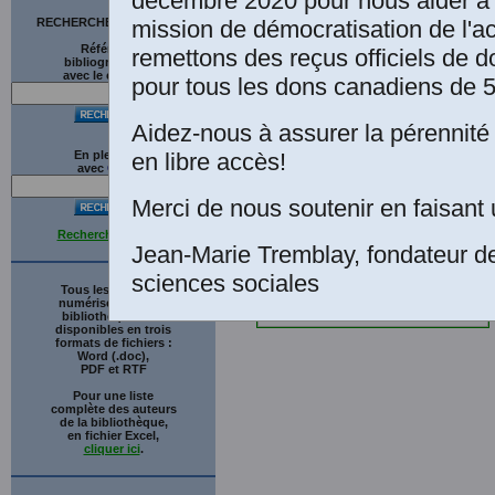
décembre 2020 pour nous aider à 
mission de démocratisation de l'a
RECHERCHE SUR LE SITE
Références
remettons des reçus officiels de d
bibliographiques
avec le catalogue
pour tous les dons canadiens de 5
Aidez-nous à assurer la pérennité 
en libre accès!
En plein texte
avec
G
o
o
g
l
e
Merci de nous soutenir en faisant 
Recherche avancée
Jean-Marie Tremblay, fondateur d
sciences sociales
Tous les ouvrages
numérisés de cette
bibliothèque sont
disponibles en trois
formats de fichiers :
Word (.doc),
PDF et RTF
Pour une liste
complète des auteurs
de la bibliothèque,
en fichier Excel,
cliquer ici
.