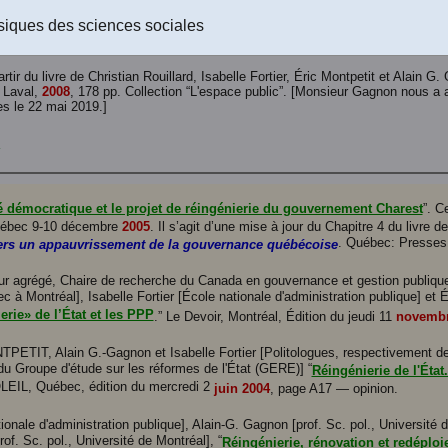
(Un fichier de 192 pages et de 4,4 Mo.)
siques des sciences sociales
rtir du livre de Christian Rouillard, Isabelle Fortier, Éric Montpetit et Alain G
 Laval,
2008
, 178 pp. Collection “L'espace public”. [Monsieur Gagnon nous a a
s le 22 mai 2019.]
té démocratique et le projet de réingénierie du gouvernement Charest
”. C
ébec 9-10 décembre
2005
. Il s’agit d’une mise à jour du Chapitre 4 du livre d
. Québec: Presses 
 vers un appauvrissement de la gouvernance québécoise
eur agrégé, Chaire de recherche du Canada en gouvernance et gestion publique,
 à Montréal], Isabelle Fortier [École nationale d'administration publique] et Ér
erie» de l’État et les PPP
.” Le Devoir, Montréal, Édition du jeudi 11
novemb
NTPETIT, Alain G.-Gagnon et Isabelle Fortier [Politologues, respectivement d
u Groupe d'étude sur les réformes de l'État (GERE)] “
Réingénierie de l'État
OLEIL, Québec, édition du mercredi 2
juin 2004
, page A17 — opinion.
tionale d'administration publique], Alain-G. Gagnon [prof. Sc. pol., Université 
rof. Sc. pol., Université de Montréal], “
Réingénierie, rénovation et redéplo