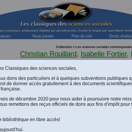
 ajouts
Nous joindre
Plan du site
Droits d'utilis
Collection « Les sciences sociales contemporain
Christian Rouillard
,
Isabelle Fortier
,
et
Alain G. Gagnon
s des Classiques des sciences sociales,
aux dons des particuliers et à quelques subventions publiques 
est de donner accès gratuitement à des documents scientifique
française.
 la réingénierie à la modernisa
e mois de décembre 2020 pour nous aider à poursuivre notre mis
 l'État québécois (2008)
ous remettons des reçus officiels de dons aux fins d'impôt pour 
ble des matières
.
Remerciements
.
e bibliothèque en libre accès!
duction
.
Notes sur les auteur(e)s
.
aujourd'hui.
Le texte du livre au format PDF-texte (Acrobat Reader) à télécharger