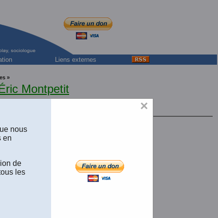
ation
Liens externes
es »
Éric Montpetit
×
que nous
s en
tion
sion de
tous les