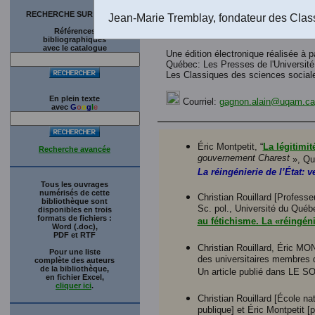
RECHERCHE SUR LE SITE
Jean-Marie Tremblay, fondateur des Clas
Références
bibliographiques
avec le catalogue
Une édition électronique réalisée à pa
Québec: Les Presses de l'Université
Les Classiques des sciences sociale
En plein texte
Courriel:
gagnon.alain@uqam.ca
avec
G
o
o
g
l
e
Éric Montpetit, “
La légitimi
Recherche avancée
gouvernement Charest
», Qu
La réingénierie de l’État:
Tous les ouvrages
numérisés de cette
Christian Rouillard [Profess
bibliothèque sont
Sc. pol., Université du Québec
disponibles en trois
formats de fichiers :
au fétichisme. La «réingéni
Word (.doc),
PDF et RTF
Christian Rouillard, Éric MO
Pour une liste
des universitaires membres d
complète des auteurs
de la bibliothèque,
Un article publié dans LE S
en fichier Excel,
cliquer ici
.
Christian Rouillard [École na
publique] et Éric Montpetit [p