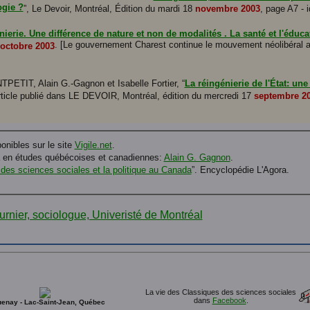
ogie ?
”, Le Devoir, Montréal, Édition du mardi 18
novembre 2003
, page A7 - 
ierie. Une différence de nature et non de modalités . La santé et l'éduc
. [Le gouvernement Charest continue le mouvement néolibéral a
octobre 2003
NTPETIT, Alain G.-Gagnon et Isabelle Fortier, “
La réingénierie de l'État: u
rticle publié dans LE DEVOIR, Montréal, édition du mercredi 17
septembre 2
ponibles sur le site
Vigile.net
.
 en études québécoises et canadiennes:
Alain G. Gagnon
.
 des sciences sociales et la politique au Canada
”. Encyclopédie L'Agora.
La vie des Classiques des sciences sociales
dans
Facebook
.
enay - Lac-Saint-Jean, Québec