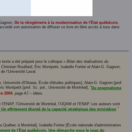
. Gagnon,
De la réingénierie à la modernisation de l'État québécois
.
ccordé son autorisation de diffuser ce livre en libre accès à tous dans
e texte a été préparé pour le colloque «
Bilan des réalisations du
e Christian Rouillard, Éric Montpetit, Isabelle Fortier et Alain-G. Gagnon,
de l’Université Laval.
 Université d'Ottawa, École d'études politiques], Alain-G. Gagnon [prof.
ic Montpetit [prof. Sc. pol., Université de Montréal], “
Du pragmatisme
re
2004
, page A7 – idées.
e l’ENAP, l’Université de Montréal, l’UQAM et l’ENAP. Les auteurs sont
.”
. Un effritement éhonté de la capacité stratégique des ministères
du Québec à Montréal], Isabelle Fortier [École nationale d'administration
iement de l'État québécois. Une démarche sous le joug du