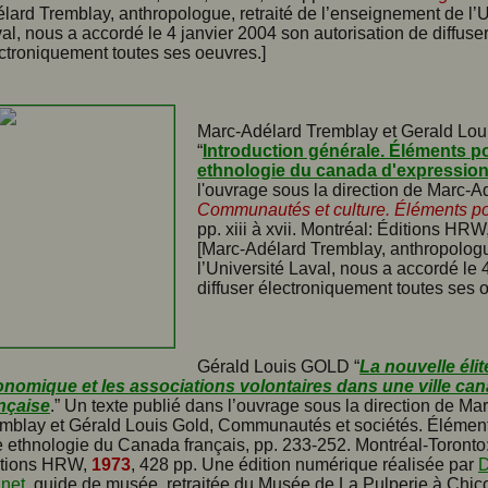
lard Tremblay, anthropologue, retraité de l’enseignement de l’U
al, nous a accordé le 4 janvier 2004 son autorisation de diffuse
ctroniquement toutes ses oeuvres.]
Marc-Adélard Tremblay et Gerald Lou
“
Introduction générale. Éléments p
ethnologie du canada d'expression
l'ouvrage sous la direction de Marc-A
Communautés et culture. Éléments po
pp. xiii à xvii. Montréal: Éditions HRW
[Marc-Adélard Tremblay, anthropologu
l’Université Laval, nous a accordé le 
diffuser électroniquement toutes ses o
Gérald Louis GOLD “
La nouvelle élit
nomique et les associations volontaires dans une ville ca
nçaise
.” Un texte publié dans l’ouvrage sous la direction de Ma
mblay et Gérald Louis Gold, Communautés et sociétés. Élémen
 ethnologie du Canada français, pp. 233-252. Montréal-Toronto
itions HRW,
1973
, 428 pp. Une édition numérique réalisée par
D
net
, guide de musée, retraitée du Musée de La Pulperie à Chico