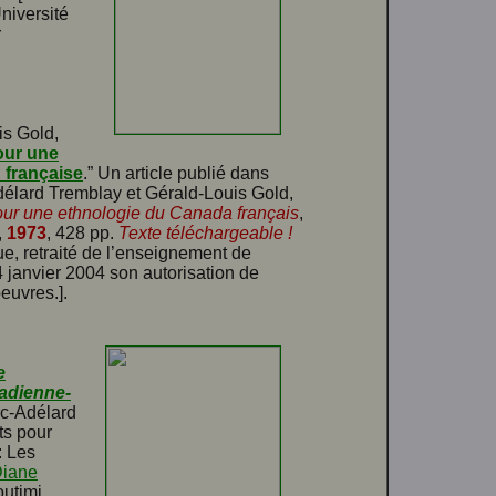
niversité
r
is Gold,
our une
 française
.” Un article publié dans
délard Tremblay et Gérald-Louis Gold,
ur une ethnologie du Canada français
,
,
1973
, 428 pp.
Texte téléchargeable !
e, retraité de l’enseignement de
4 janvier 2004 son autorisation de
euvres.].
e
nadienne-
rc-Adélard
ts pour
: Les
iane
utimi.