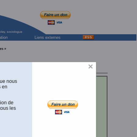
ation
Liens externes
es »
×
ity York
que nous
s en
sion de
tous les
CIÉTÉS
.
: Les
Brunet
,