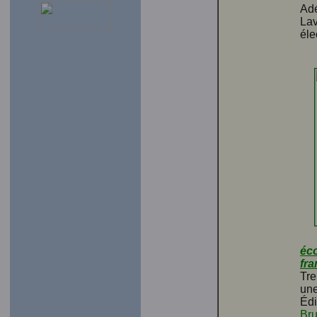
Adé
Lav
éle
éco
fra
Tre
une
Éd
Bru