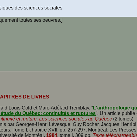
 musée, retraitée du Musée de La Pulperie à Chicoutimi.
Livre
siques des sciences sociales
geable !
[Marc-Adélard Tremblay, anthropologue, retraité de l’e
ersité Laval, nous a accordé le 4 janvier 2004 son autorisation d
iquement toutes ses oeuvres.]
APITRES DE LIVRES
ald Louis Gold et Marc-Adélard Tremblay, “
L'anthropologie q
l'étude du Québec: continuités et ruptures
”. Un article publié
tinuité et rupture. Les sciences sociales au Québec
(2 tomes). 
nis par Georges-Henri Lévesque, Guy Rocher, Jacques Henripin 
teurs. Tome I, chapitre XVII, pp. 257-297. Montréal: Les Presses
niversité de Montréal,
1984
, tome I, 309 pp.
Texte téléchargeable