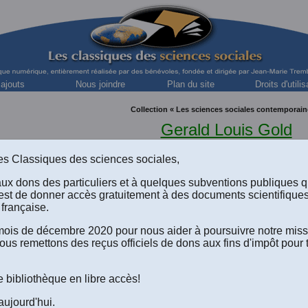
 ajouts
Nous joindre
Plan du site
Droits d'utilis
Collection « Les sciences sociales contemporain
Gerald Louis Gold
anthropologue, professeur d'anthropologie, Univers
s des Classiques des sciences sociales,
aux dons des particuliers et à quelques subventions publiques 
est de donner accès gratuitement à des documents scientifique
française.
e mois de décembre 2020 pour nous aider à poursuivre notre mis
ous remettons des reçus officiels de dons aux fins d'impôt pour 
e bibliothèque en libre accès!
lard Tremblay et Gérald Louis Gold,
COMMUNAUTÉS ET SO
s pour une ethnologie du Canada français
. Montréal-Toronto
aujourd'hui.
 HRW, 1973, 428 pp. Une édition numérique réalisée par
Diane 