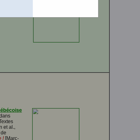
nseignement
e diffuser
uébécoise
 dans
Textes
et al.,
 de
 !
[Marc-