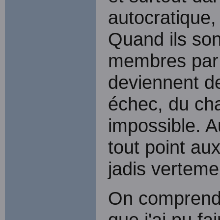
autocratique,
Quand ils sont
membres par l
deviennent de
échec, du cha
impossible. A
tout point aux
jadis vertem
On comprendr
que j'ai pu fa