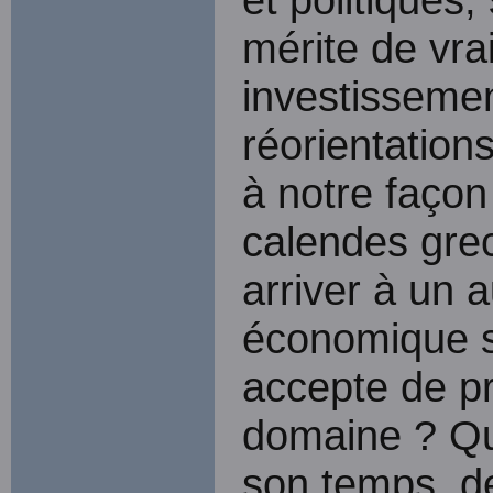
mérite de vra
investisseme
réorientatio
à notre faço
calendes gre
arriver à un
économique s
accepte de p
domaine ? Qu
son temps, d