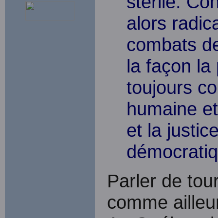
stérile. Co
alors radi
combats de 
la façon la 
toujours c
humaine et 
et la justic
démocrati
Parler de tou
comme ailleur