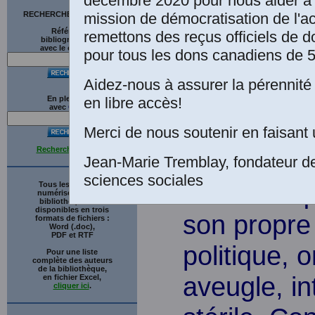
décembre 2020 pour nous aider à 
professeure de s
mission de démocratisation de l'a
RECHERCHE SUR LE SITE
Chicoutimi.
Références
remettons des reçus officiels de d
bibliographiques
avec le catalogue
pour tous les dons canadiens de 5
Introduction
Aidez-nous à assurer la pérennité 
en libre accès!
En plein texte
avec
G
o
o
g
l
e
Merci de nous soutenir en faisant 
Recherche avancée
Quand on n'
Jean-Marie Tremblay, fondateur d
sciences sociales
s'autocriti
Tous les ouvrages
numérisés de cette
bibliothèque sont
disponibles en trois
son propre
formats de fichiers :
Word (.doc),
PDF et RTF
politique, 
Pour une liste
complète des auteurs
de la bibliothèque,
aveugle, in
en fichier Excel,
cliquer ici
.