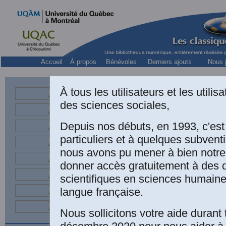
Accueil
À propos
Bénévoles
Derniers ajouts
Nous j
Collection « 
À tous les utilisateurs et les utili
Jacque
des sciences sociales,
Depuis nos débuts, en 1993, c'es
Une édition électr
particuliers et à quelques subven
nous avons pu mener à bien notre
Jacques Grand’Ma
donner accès gratuitement à des
nouvel âge
.
Mon
scientifiques en sciences humaine
langue française.
182 pp
. Collect
numérique réali
Nous sollicitons votre aide durant 