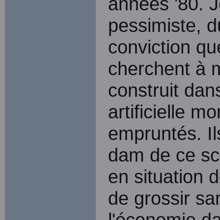
années '80. J
pessimiste, d
conviction qu
cherchent à m
construit dan
artificielle m
empruntés. Il
dam de ce sc
en situation 
de grossir sa
l'économie da