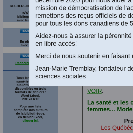
décembre 2020 pour nous aider à 
mission de démocratisation de l'a
RECHERCHE SUR LE SITE
Références
remettons des reçus officiels de d
bibliographiques
avec le catalogue
pour tous les dons canadiens de 5
Aidez-nous à assurer la pérennité 
sociales
.]
en libre accès!
En plein texte
avec
G
o
o
g
l
e
Merci de nous soutenir en faisant 
Introduction: po
Recherche avancée
santé des femm
Jean-Marie Tremblay, fondateur d
sciences sociales
Pourquoi mener
Tous les ouvrages
numérisés de cette
sociales et de s
bibliothèque sont
disponibles en trois
VOIR
.
formats de fichiers :
Word (.doc),
PDF et RTF
La santé et les 
Pour une liste
femmes... Mode 
complète des auteurs
de la bibliothèque,
en fichier Excel,
Pre
cliquer ici
.
Les Québéco