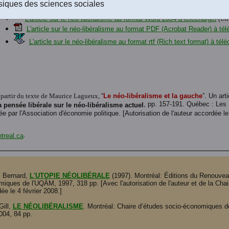
troduction
siques des sciences sociales
L'article sur le néo-libéralisme au format Word 2004 à télécharger
(Un 
L'article sur le néo-libéralisme au format PDF (Acrobat Reader) à tél
L'article sur le néo-libéralisme au format rtf (Rich text format) à tél
à partir du texte de Maurice Lagueux,
“
Le néo-libéralisme et la gauche
”. Un art
, pp. 157-191. Québec : Les 
pensée libérale sur le néo-libéralisme actuel
gée par l'Association d'économie politique. [Autorisation de l'auteur accordée l
.
real.ca
l Bernard,
L'UTOPIE NÉOLIBÉRALE
(1997). Montréal: Éditions du Renouveau
iques de l'UQÀM, 1997, 318 pp. [Avec l'autorisation de l'auteur et de la Ch
ée le 4 février 2008.]
Gill,
LE NÉOLIBÉRALISME
. Montréal: Chaire d’études socio-économiques d
2004, 84 pp.