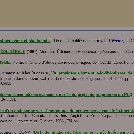
olibéralisme et ploutocratie
.” Un article publié dans la revue,
L’Essor
, La C
NÉOLIBÉRALE
(1997). Montréal: Éditions du Renouveau québécois et la Cha
LISME
. Montréal: Chaire d’études socio-économiques de l’UQAM. 2e édition en
uchemin et Jules Duchastel, “
Du providentialisme au néo-libéralisme: de
icle publié dans la revue Cahiers de recherche sociologique, no 24, 1995, pp. 1
 UQAM.
alisme et capitalisme avancé: la portée du projet de programme du PLQ
”
 26 à 38).
ns d'un philosophe sur l'économique du néo-conservatisme (néo-libéral
turation de l’État. Canada - États-Unis - Angleterre. Première partie : Lectu
esses de l’Université du Québec, 1986, 274 pp.
d'économie, UQAM, “
De la domination de l'économie au néo-libéralisme
”. 