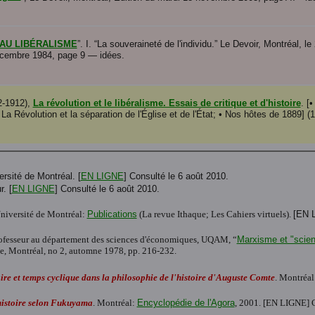
AU LIBÉRALISME
”. I. “La souveraineté de l'individu.” Le Devoir, Montréal, 
décembre 1984, page 9 — idées.
2-1912),
La révolution et le libéralisme. Essais de critique et d'histoire
. [
a Révolution et la séparation de l'Église et de l'État; • Nos hôtes de 1889] (1
ersité de Montréal. [
EN LIGNE
] Consulté le 6 août 2010.
. [
EN LIGNE
] Consulté le 6 août 2010.
niversité de Montréal:
Publications
(La revue Ithaque; Les Cahiers virtuels).
[EN L
professeur au département des sciences d'économiques, UQAM, “
Marxisme et "scie
e, Montréal, no 2, automne 1978, pp. 216-232.
ire et temps cyclique dans la philosophie de l'histoire d'Auguste Comte
. Montréal
'histoire selon Fukuyama
. Montréal:
Encyclopédie de l'Agora
, 2001. [EN LIGNE] C