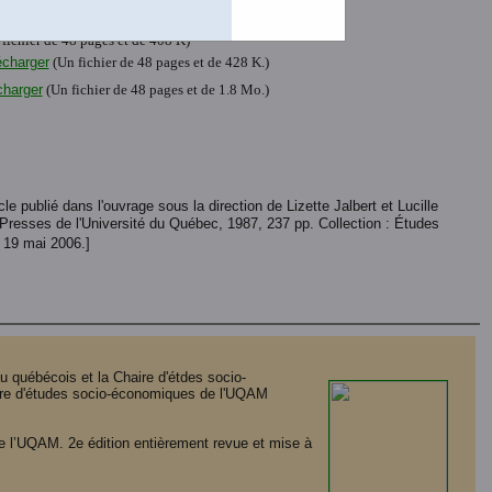
fichier de 48 pages et de 408 K)
écharger
(Un fichier de 48 pages et de 428 K.)
écharger
(Un fichier de 48 pages et de 1.8 Mo.)
icle publié dans l'ouvrage sous la direction de Lizette Jalbert et Lucille
Presses de l'Université du Québec, 1987, 237 pp. Collection : Études
e 19 mai 2006.]
 québécois et la Chaire d'étdes socio-
aire d'études socio-économiques de l'UQAM
e l’UQAM. 2e édition entièrement revue et mise à