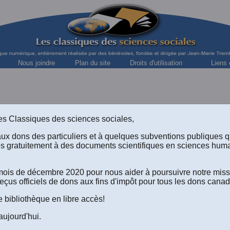
Nous joindre
Plan du site
Droits d'utilisation
Liens 
s des Classiques des sciences sociales,
Collection « Les sciences sociales contemporain
Maurice Lagueux
aux dons des particuliers et à quelques subventions publiques
ès gratuitement à des documents scientifiques en sciences hum
professeur de philosophie, département de philosophie, Univ
le mois de décembre 2020 pour nous aider à poursuivre notre mis
eçus officiels de dons aux fins d'impôt pour tous les dons canad
“Le néo-libéralisme et la gauche
e bibliothèque en libre accès!
aujourd'hui.
ble des matières