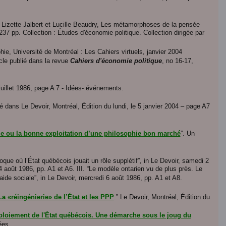
de Lizette Jalbert et Lucille Beaudry, Les métamorphoses de la pensée
37 pp. Collection : Études d'économie politique. Collection dirigée par
ie, Université de Montréal : Les Cahiers virtuels, janvier 2004
icle publié dans la revue
Cahiers d'économie politique
, no 16-17,
juillet 1986, page A 7 - Idées- événements.
lié dans Le Devoir, Montréal, Édition du lundi, le 5 janvier 2004 – page A7
ale ou la bonne exploitation d’une philosophie bon marché
”. Un
époque où l’État québécois jouait un rôle supplétif”, in Le Devoir, samedi 2
i 4 août 1986, pp. A1 et A6. III. “Le modèle ontarien vu de plus près. Le
’aide sociale”, in Le Devoir, mercredi 6 août 1986, pp. A1 et A8.
 «réingénierie» de l’État et les PPP
.” Le Devoir, Montréal, Édition du
éploiement de l'État québécois. Une démarche sous le joug du
ées.