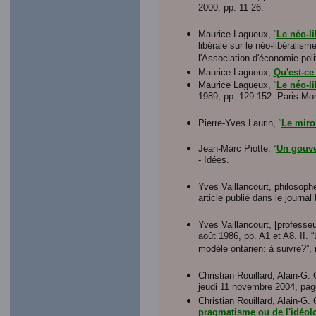
2000, pp. 11-26.
Maurice Lagueux, “
Le néo-li
libérale sur le néo-libéralis
l'Association d'économie poli
Maurice Lagueux,
Qu'est-ce
Maurice Lagueux, “
Le néo-l
1989, pp. 129-152. Paris-Mon
Pierre-Yves Laurin, “
Le miro
Jean-Marc Piotte, “
Un gouver
- Idées.
Yves Vaillancourt, philosoph
article publié dans le journa
Yves Vaillancourt, [professeu
août 1986, pp. A1 et A8. II. “
modèle ontarien: à suivre?”, i
Christian Rouillard, Alain-G. 
jeudi 11 novembre 2004, pag
Christian Rouillard, Alain-G. 
pragmatisme ou de l'idéol