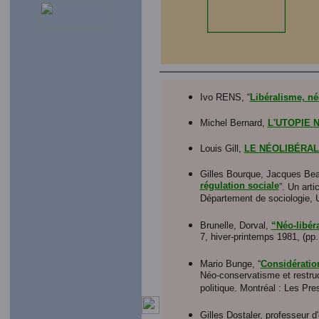
Ivo RENS, “
Libéralisme, né
Michel Bernard,
L'UTOPIE 
Louis Gill,
LE NÉOLIBÉRA
Gilles Bourque, Jacques Bea
régulation sociale
”. Un art
Département de sociologie,
Brunelle, Dorval,
“Néo-libér
7, hiver-printemps 1981, (pp.
Mario Bunge, “
Considératio
Néo-conservatisme et restruc
politique. Montréal : Les Pr
Gilles Dostaler, professeur 