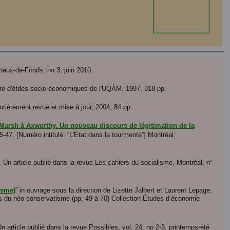
haux-de-Fonds, no 3, juin 2010.
ire d'étdes socio-économiques de l'UQÀM, 1997, 318 pp.
tièrement revue et mise à jour, 2004, 84 pp.
 Marsh à Axworthy. Un nouveau discours de légitimation de la
5-47. [Numéro intitulé: “L'État dans la tourmente”] Montréal:
. Un article publié dans la revue Les cahiers du socialisme, Montréal, n°
isme)
” in ouvrage sous la direction de Lizette Jalbert et Laurent Lepage,
res du néo-conservatisme (pp. 49 à 70) Collection Études d’économie
Un article publié dans la revue Possibles, vol. 24, no 2-3, printemps-été