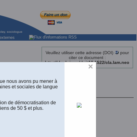
externes
Veuillez utiliser cette adresse (DOI)
pour
citer ce document :
http://dx.doi.org/doi:10.1522/cla.lam.neo
×
es »
 que nous avons pu mener à
aines et sociales de langue
ersité de Montréal
sion de démocratisation de
iens de 50 $ et plus.
.”
(1987)