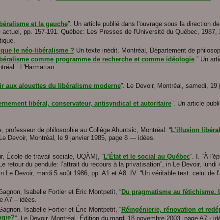
béralisme et la gauche
”. Un article publié dans l'ouvrage sous la direction 
me actuel, pp. 157-191. Québec: Les Presses de l'Université du Québec, 1987, 2
tique.
 que le néo-libéralisme ?
Un texte inédit. Montréal, Département de philosoph
ibéralisme comme programme de recherche et comme idéologie
.” Un art
tréal : L'Harmattan.
ir aux alouettes du libéralisme moderne
”. Le Devoir, Montréal, samedi, 19 
nement libéral, conservateur, antisyndical et autoritaire
”. Un article pub
e, professeur de philosophie au Collège Ahuntsic, Montréal: “
L’illusion libér
l Le Devoir, Montréal, le 9 janvier 1985, page 8 — idées.
r, École de travail sociale, UQÀM], “
L’État et le social au Québec
”. I. “À l'
Le retour du pendule: l’attrait du recours à la privatisation”, in Le Devoir, lund
n Le Devoir, mardi 5 août 1986, pp. A1 et A8. IV. “Un véritable test: celui de l
Gagnon, Isabelle Fortier et Éric Montpetit, “
Du pragmatisme au fétichisme. La
e A7 – idées.
Gagnon, Isabelle Fortier et Éric Montpetit, “
Réingénierie, rénovation et red
ogie?
”, Le Devoir, Montréal, Édition du mardi 18 novembre 2003, page A7 - id