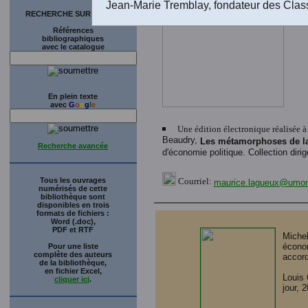
In
Jean-Marie Tremblay, fondateur des Clas
RECHERCHE SUR LE SITE
Références
bibliographiques
avec le catalogue
En plein texte
avec
G
o
o
g
l
e
Une édition électronique réalisée 
Beaudry,
Les métamorphoses de la 
Recherche avancée
d'économie politique. Collection diri
Tous les ouvrages
Courriel:
maurice.lagueux@umont
numérisés de cette
bibliothèque sont
disponibles en trois
formats de fichiers :
Word (.doc),
PDF et RTF
Miche
économ
Pour une liste
complète des auteurs
accord
de la bibliothèque,
en fichier Excel,
Louis 
cliquer ici
.
jour, 