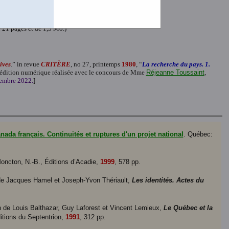
pages et de 344 K.)
ier de 21 pages et de 356 K.)
 21 pages et de 1,3 Mo.)
ives
.” in revue
CRITÈRE
, no 27, printemps
1980
, “
La recherche du pays. 1.
e édition numérique réalisée avec le concours de Mme
Réjeanne Toussaint
,
cembre 2022.
]
nada français. Continuités et ruptures d'un projet national
. Québec:
Moncton, N.-B., Éditions d’Acadie,
1999
, 578 pp.
on de Jacques Hamel et Joseph-Yvon Thériault,
Les identités. Actes du
ion de Louis Balthazar, Guy Laforest et Vincent Lemieux,
Le Québec et la
ditions du Septentrion,
1991
, 312 pp.