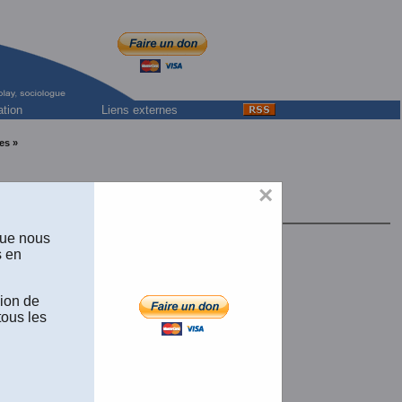
ation
Liens externes
es »
de la CSN
×
rnement du Québec
que nous
s en
sion de
tous les
ages et de 385 K.)