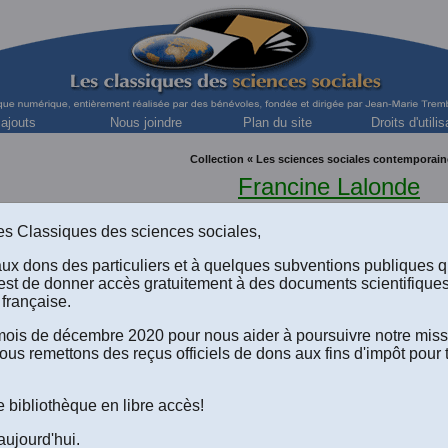
 ajouts
Nous joindre
Plan du site
Droits d'utilis
Collection « Les sciences sociales contemporain
Francine Lalonde
Chargée de cours à l’UQAC, ex-vice-présidente 
et ex-ministre déléguée à la condition féminine du Gouve
s des Classiques des sciences sociales,
aux dons des particuliers et à quelques subventions publiques 
est de donner accès gratuitement à des documents scientifique
française.
“Les francophones hors-Québec:
e mois de décembre 2020 pour nous aider à poursuivre notre mis
bilan et perspectives.” (1980)
ous remettons des reçus officiels de dons aux fins d'impôt pour 
OIR TOUS LES TEXTES DE QUESTIONS DE CULTURE, NO 27
.
e bibliothèque en libre accès!
Version html du texte disponible à l'écran
.
aujourd'hui.
Le texte au format Word 2008 (.doc) à télécharger
(Un fichier de 21 p