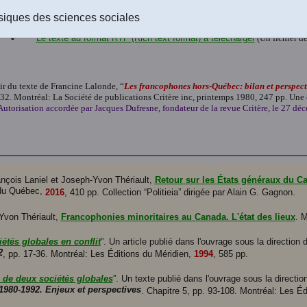
Le texte au format Word 2016 (.docx) à télécharger
(Un fichier de 21 
siques des sciences sociales
Le texte au format PDF-texte (Acrobat Reader) à télécharger
(Un fich
Le texte au format RTF (Rich text format) à télécharger
(Un fichier de
ir du texte de Francine Lalonde, “
Les francophones hors-Québec: bilan et perspect
232. Montréal: La Société de publications Critère inc, printemps 1980, 247 pp. Un
Autorisation accordée par Jacques Dufresne, fondateur de la revue Critère, le 27 dé
ançois Laniel et Joseph-Yvon Thériault,
Retour sur les États généraux du Ca
 du Québec,
2016
, 410 pp. Collection “Politieia” dirigée par Alain G. Gagnon.
Yvon Thériault,
Francophonies minoritaires au Canada. L'état des lieux
. 
étés globales en conflit
”. Un article publié dans l'ouvrage sous la directi
2
, pp. 17-36. Montréal: Les Éditions du Méridien,
1994
, 585 pp.
 de deux sociétés globales
”. Un texte publié dans l'ouvrage sous la direct
1980-1992. Enjeux et perspectives
. Chapitre 5, pp. 93-108. Montréal: Les É