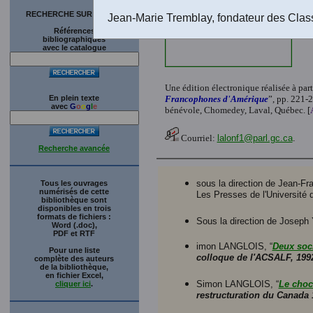
RECHERCHE SUR LE SITE
Jean-Marie Tremblay, fondateur des Clas
Références
bibliographiques
avec le catalogue
Une édition électronique réalisée à part
En plein texte
Francophones d'Amérique
”, pp. 221-
avec
G
o
o
g
l
e
bénévole, Chomedey, Laval, Québec. [
Courriel:
lalonf1@parl.gc.ca
.
Recherche avancée
sous la direction de Jean-Fr
Tous les ouvrages
numérisés de cette
Les Presses de l'Université
bibliothèque sont
disponibles en trois
formats de fichiers :
Sous la direction de Joseph 
Word (.doc),
PDF et RTF
imon LANGLOIS, “
Deux soci
Pour une liste
colloque de l'ACSALF, 199
complète des auteurs
de la bibliothèque,
en fichier Excel,
Simon LANGLOIS, “
Le choc
cliquer ici
.
restructuration du Canada 