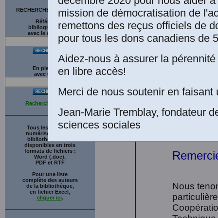
décembre 2020 pour nous aider à 
formelle accordée
mission de démocratisation de l'a
RECHERCHE SUR LE SITE
de diffuser toutes
Références
remettons des reçus officiels de d
bibliographiques
sciences sociales.
avec le catalogue
pour tous les dons canadiens de 5
Aidez-nous à assurer la pérennité 
en libre accès!
En plein texte
avec
G
o
o
g
l
e
Merci de nous soutenir en faisant 
[vii]
Recherche avancée
Jean-Marie Tremblay, fondateur d
sciences sociales
Tous les ouvrages
numérisés de cette
bibliothèque sont
disponibles en trois
formats de fichiers :
Remerci
Word (.doc),
PDF et RTF
Pour une liste
complète des auteurs
Nous tenon
de la bibliothèque,
en fichier Excel,
particuliè
cliquer ici
.
Coopération