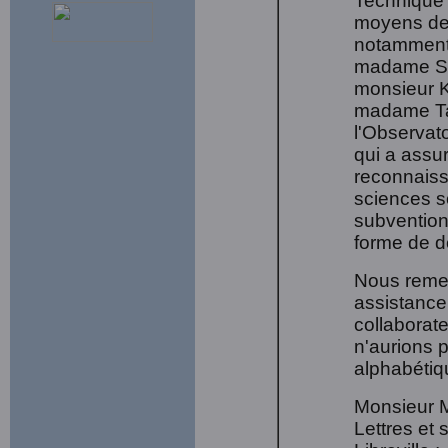
Technique 
moyens de r
notamment
madame Sa
monsieur 
madame Ta
l'Observat
qui a assur
reconnaiss
sciences so
subvention
forme de d
Nous remer
assistance 
collaborat
n'aurions p
alphabétiq
Monsieur M
Lettres et