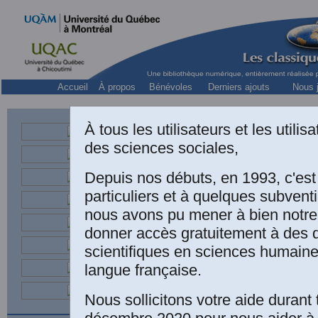
Accueil
À propos
Bénévoles
Derniers ajouts
Nous j
Collection « 
À tous les utilisateurs et les utili
L’
des sciences sociales,
Depuis nos débuts, en 1993, c'es
Une édition électr
particuliers et à quelques subven
nous avons pu mener à bien notre
MARANDA et Fid
donner accès gratuitement à des
diversité culturel
scientifiques en sciences humaine
de l'Université La
langue française.
culturelle et tech
Nous sollicitons votre aide durant 