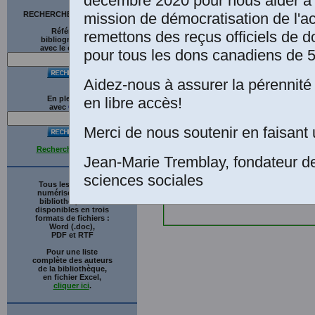
décembre 2020 pour nous aider à 
mission de démocratisation de l'a
RECHERCHE SUR LE SITE
Références
remettons des reçus officiels de d
bibliographiques
avec le catalogue
pour tous les dons canadiens de 5
Aidez-nous à assurer la pérennité 
en libre accès!
En plein texte
avec
G
o
o
g
l
e
Merci de nous soutenir en faisant 
Recherche avancée
Jean-Marie Tremblay, fondateur d
sciences sociales
Tous les ouvrages
numérisés de cette
bibliothèque sont
disponibles en trois
formats de fichiers :
Word (.doc),
PDF et RTF
Pour une liste
complète des auteurs
de la bibliothèque,
en fichier Excel,
cliquer ici
.