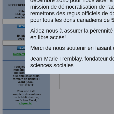
décembre 2020 pour nous aider à 
mission de démocratisation de l'a
RECHERCHE SUR LE SITE
Références
remettons des reçus officiels de d
bibliographiques
avec le catalogue
pour tous les dons canadiens de 5
Aidez-nous à assurer la pérennité 
en libre accès!
En plein texte
avec
G
o
o
g
l
e
Merci de nous soutenir en faisant 
Recherche avancée
Jean-Marie Tremblay, fondateur d
sciences sociales
Tous les ouvrages
numérisés de cette
bibliothèque sont
disponibles en trois
formats de fichiers :
Word (.doc),
PDF et RTF
Pour une liste
complète des auteurs
de la bibliothèque,
en fichier Excel,
cliquer ici
.