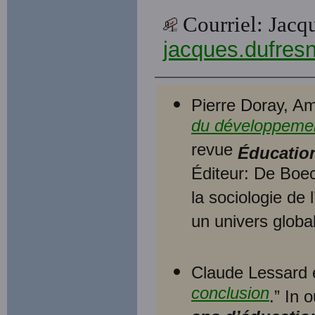
Courriel: Jac
jacques.dufres
Pierre Doray, Am
du développement
revue
Éducation
Éditeur: De Boec
la sociologie de
un univers global
Claude Lessard e
conclusion
.” In 