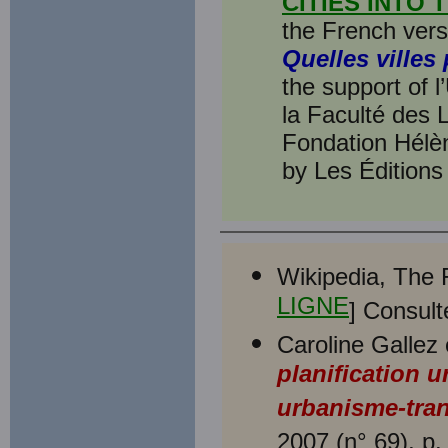
CITIES INTO 
the French vers
Quelles villes 
the support of 
la Faculté des L
Fondation Hélèn
by Les Éditions 
Wikipedia, The 
LIGNE
] Consult
Caroline Gallez
planification u
urbanisme-tran
2007 (n° 69), p.