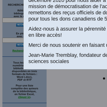
décembre 2020 pour nous aider à 
mission de démocratisation de l'a
RECHERCHE SUR LE SITE
La
Références
remettons des reçus officiels de d
bibliographiques
avec le catalogue
Int
pour tous les dons canadiens de 5
Aidez-nous à assurer la pérennité 
en libre accès!
En plein texte
avec
G
o
o
g
l
e
Merci de nous soutenir en faisant 
Recherche avancée
Jean-Marie Tremblay, fondateur d
sciences sociales
Tous les ouvrages
numérisés de cette
bibliothèque sont
disponibles en trois
formats de fichiers :
Word (.doc),
PDF et RTF
Pour une liste
complète des auteurs
de la bibliothèque,
en fichier Excel,
cliquer ici
.