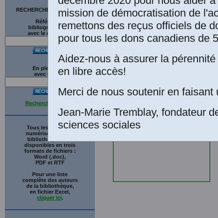
décembre 2020 pour nous aider à 
mission de démocratisation de l'a
RECHERCHE SUR LE SITE
Références
remettons des reçus officiels de d
bibliographiques
avec le catalogue
pour tous les dons canadiens de 5
Aidez-nous à assurer la pérennité 
en libre accès!
En plein texte
avec
G
o
o
g
l
e
Merci de nous soutenir en faisant 
Recherche avancée
Jean-Marie Tremblay, fondateur d
sciences sociales
Tous les ouvrages
numérisés de cette
bibliothèque sont
disponibles en trois
formats de fichiers :
Word (.doc),
PDF et RTF
Pour une liste
complète des auteurs
de la bibliothèque,
en fichier Excel,
cliquer ici
.