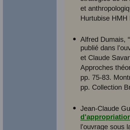
et anthropologiq
Hurtubise HMH 
Alfred Dumais, “
publié dans l'o
et Claude Savary
Approches théor
pp. 75-83. Mont
pp. Collection B
Jean-Claude Gu
d'appropriatio
l'ouvrage sous l