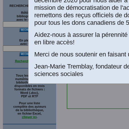
décembre 2020 pour nous aider à 
mission de démocratisation de l'a
RECHERCHE SUR LE SITE
Références
remettons des reçus officiels de d
bibliographiques
avec le catalogue
pour tous les dons canadiens de 5
Aidez-nous à assurer la pérennité 
en libre accès!
En plein texte
avec
G
o
o
g
l
e
Merci de nous soutenir en faisant 
Recherche avancée
Jean-Marie Tremblay, fondateur d
sciences sociales
Tous les ouvrages
numérisés de cette
bibliothèque sont
disponibles en trois
formats de fichiers :
Word (.doc),
PDF et RTF
Pour une liste
complète des auteurs
de la bibliothèque,
en fichier Excel,
cliquer ici
.