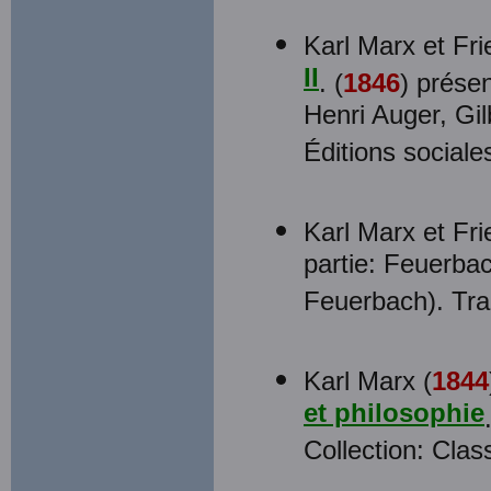
Karl Marx et Fr
II
. (
1846
) prése
Henri Auger, Gil
Éditions social
Karl Marx et Fr
partie: Feuerbac
Feuerbach). Tra
Karl Marx (
1844
et philosophie
Collection: Cla