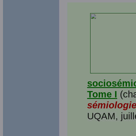
sociosémio
Tome I
(cha
sémiologi
UQAM, juil