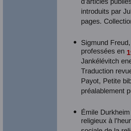
d'articles publi
introduits par J
pages. Collecti
Sigmund Freud
professées en
1
Jankélévitch ene
Traduction revue
Payot, Petite bi
préalablement pu
Émile Durkheim
religieux à l'heu