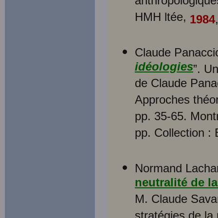
anthropologiques
HMH ltée,
1984
Claude Panaccio
idéologies
”. Un
de Claude Panacc
Approches théor
pp. 35-65. Mont
pp. Collection :
Normand Lachari
neutralité de l
M. Claude Savar
stratégies de la