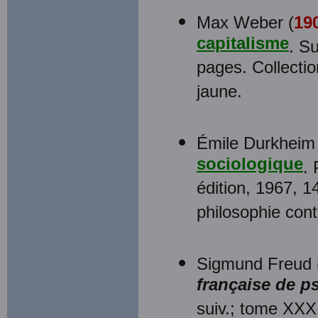
Max Weber (
19
capitalisme
. Su
pages. Collecti
jaune.
Émile Durkheim 
sociologique
.
édition, 1967, 1
philosophie con
Sigmund Freud 
française de p
suiv.; tome XXXI