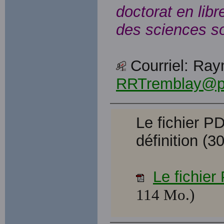
doctorat en lib
des sciences s
Courriel: Ray
RRTremblay@p
Le fichier 
définition (30
Le fichie
114 Mo.)