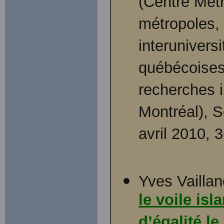
(Centre Mét
métropoles,
interunivers
québécoises
recherches i
Montréal), S
avril 2010, 
Yves Vaillan
le voile is
d’égalité le