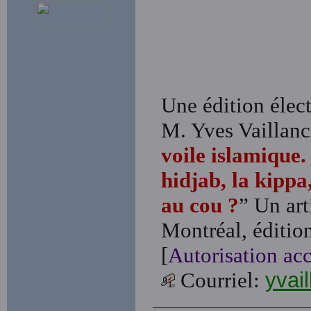
Une édition électr
M. Yves Vaillanc
voile islamique.
hidjab, la kippa
au cou ?
” Un art
Montréal, éditio
[
Autorisation acc
Courriel:
yvai