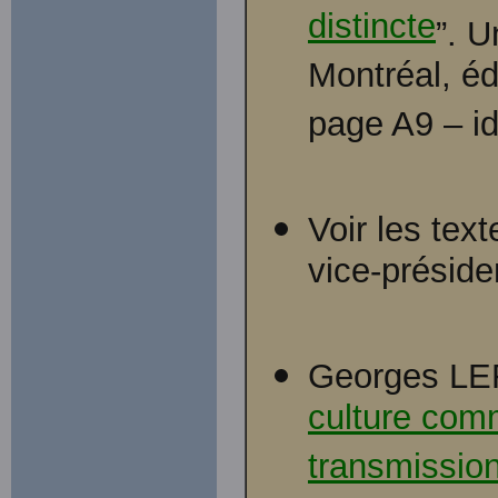
distincte
”. U
Montréal, éd
page A9 – i
Voir les tex
vice-présid
Georges LE
culture com
transmission