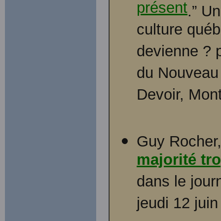
présent
.” Un
culture qué
devienne ? pp
du Nouveau 
Devoir, Mont
Guy Rocher,
majorité tr
dans le jour
jeudi 12 jui