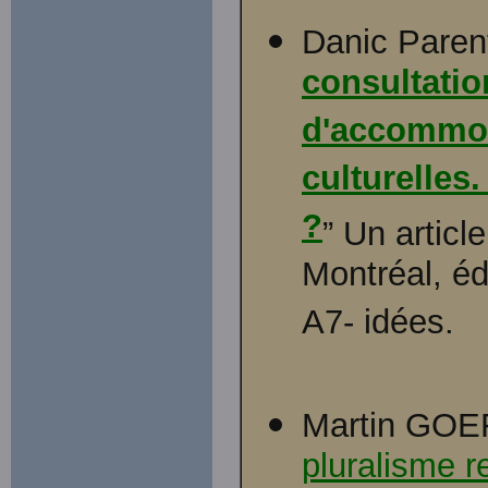
Danic Paren
consultatio
d'accommod
culturelles
?
” Un articl
Montréal, éd
A7- idées.
Martin GOE
pluralisme r