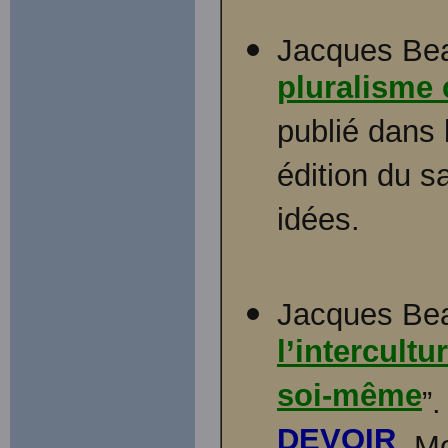
Jacques Bea
pluralisme
publié dans 
édition du 
idées.
Jacques Bea
l’intercult
soi-même
”
DEVOIR
, M