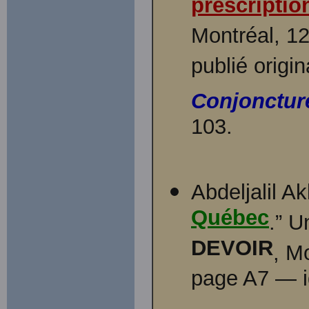
prescriptio
Montréal, 12 
publié origi
Conjonctur
103.
Abdeljalil Ak
Québec
.” U
DEVOIR
, M
page A7 — i