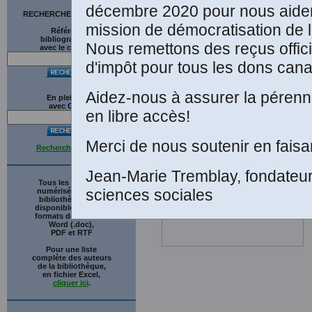
décembre 2020 pour nous aider
RECHERCHE SUR LE SITE
mission de démocratisation de l
Références
bibliographiques
Nous remettons des reçus offici
avec le catalogue
d'impôt pour tous les dons cana
Aidez-nous à assurer la pérenni
En plein texte
avec
G
o
o
g
l
e
en libre accès!
Merci de nous soutenir en faisa
Recherche avancée
Jean-Marie Tremblay, fondateu
Tous les ouvrages
sciences sociales
numérisés de cette
bibliothèque sont
disponibles en trois
formats de fichiers :
Word (.doc),
PDF et RTF
Pour une liste
complète des auteurs
de la bibliothèque,
en fichier Excel,
cliquer ici
.