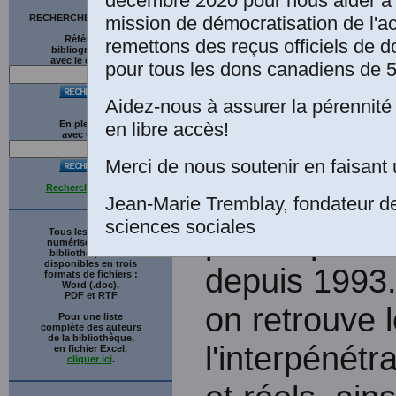
décembre 2020 pour nous aider à 
Mon
mission de démocratisation de l'a
RECHERCHE SUR LE SITE
sur la Côte N
Références
remettons des reçus officiels de d
bibliographiques
avec le catalogue
pour tous les dons canadiens de 5
deuxième et 
Aidez-nous à assurer la pérennité 
politiques et
en libre accès!
En plein texte
avec
G
o
o
g
l
e
à Paris. Apr
Merci de nous soutenir en faisant 
Recherche avancée
l'UQAM, il e
Jean-Marie Tremblay, fondateur d
sciences sociales
philosophie 
Tous les ouvrages
numérisés de cette
bibliothèque sont
disponibles en trois
depuis 1993.
formats de fichiers :
Word (.doc),
PDF et RTF
on retrouve 
Pour une liste
complète des auteurs
de la bibliothèque,
l'interpénétr
en fichier Excel,
cliquer ici
.