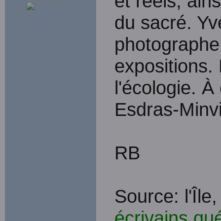
et réels, ai
du sacré. Yv
photographe 
expositions. 
l'écologie. À 
Esdras-Minvi
RB
Source: l'Île
écrivains qu