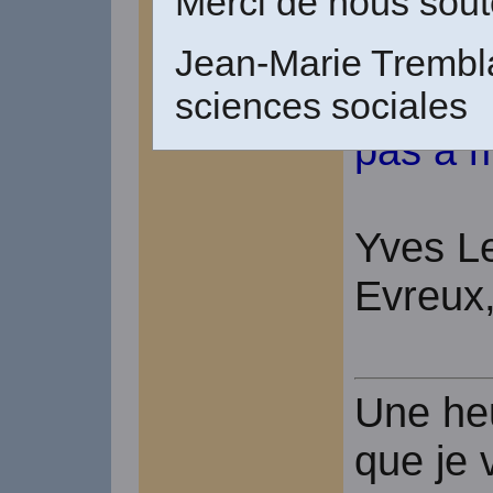
Merci de nous soute
qu'elle 
Jean-Marie Trembla
PS : s'
sciences sociales
pas à m
Yves Le
Evreux
Une heu
que je 