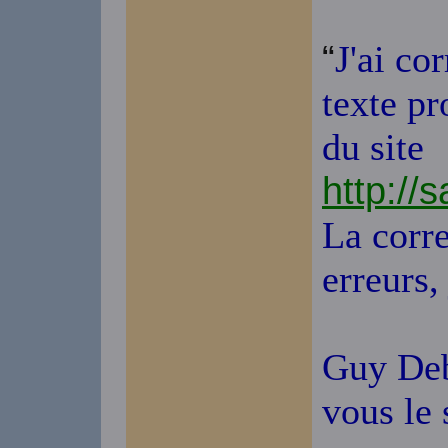
“
J'ai co
texte p
du site
http://
La corre
erreurs,
Guy Debo
vous le 