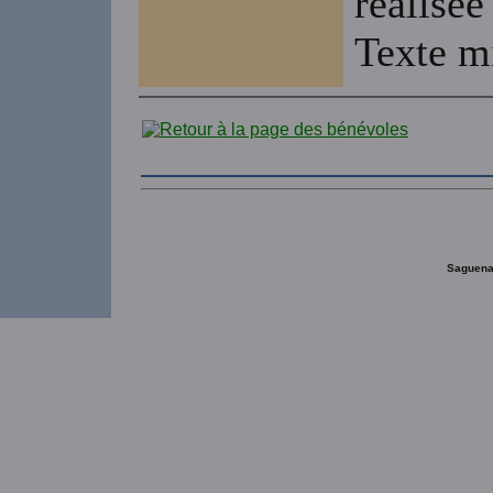
réalisée
Texte mi
Saguena