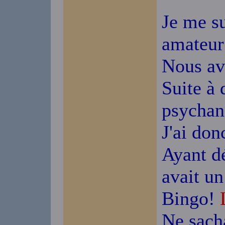
Je me su
amateur 
Nous avo
Suite à
psychana
J'ai don
Ayant dé
avait un
Bingo!
Ne sacha