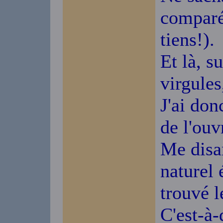
comparé 
tiens!).
Et là, s
virgules
J'ai don
de l'ou
Me disan
naturel 
trouvé l
C'est-à-d