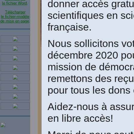
“
Vous p
donner accès grat
le fichier Word
.
scientifiques en s
Télécharger
Société
le fichier-modèle
de mise en page
.
française.
J'ai té
A ma gr
Nous sollicitons vo
décembre 2020 pour
mise en
yves.lb@laposte.net
mission de démocra
J'ai do
remettons des reçus
Je me s
pour tous les dons 
Je n'ai
Aidez-nous à assure
du fich
en libre accès!
J'espère