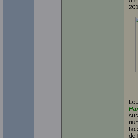
d'É
201
Lo
Haï
suc
num
fac
de 