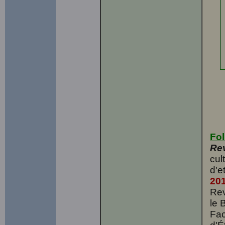
Fol
Re
cul
d'e
20
Rev
le 
Fac