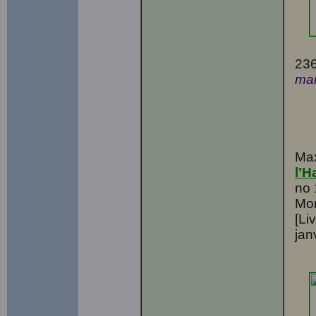
236
mar
Max
l’H
no 
Mon
[Li
jan