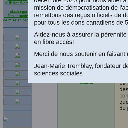
décembre 2020 pour nous aider à 
m'o
le fichier Word
.
des sciences sociales.
mission de démocratisation de l'a
Non
Télécharger
Le 10 août 2016
remettons des reçus officiels de d
le fichier-modèle
il entreprendra la révision
“
No
de mise en page
.
pour tous les dons canadiens de 5
de son premier livre.
que
une
Aidez-nous à assurer la pérennité 
en libre accès!
mai
pat
Merci de nous soutenir en faisant 
Ren
Rés
Jean-Marie Tremblay, fondateur d
sci
sciences sociales
Le 
Courriel
.
des
con
que
du 