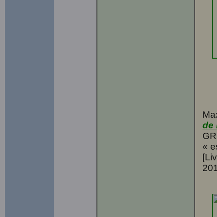
Max
de 
GR
« e
[Li
201