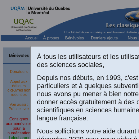
Accueil
À propos
Bénévoles
Derniers ajouts
Nous j
À tous les utilisateurs et les utili
Bénévoles
Membre de l'équipe 
des sciences sociales,
Donateurs
Étudiant en communications 
Depuis nos débuts, en 1993, c'es
un des fondateurs du
Réseau de
Appel aux
particuliers et à quelques subven
Voi
éditeurs
d'œuvres non
nous avons pu mener à bien notre
rééditées
donner accès gratuitement à des
Voir aussi :
scientifiques en sciences humaine
Prêt de livre
J'a
langue française.
Le 20 mars 2016
,
Consignes
201
aux bénévoles
lib
Anderson PIERRE
,
pour la
Nous sollicitons votre aide durant 
est emballé par
vol
numérisation
Télécharger
Les Classiques