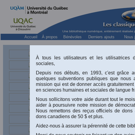
Accueil
À propos
Bénévoles
Derniers ajouts
Nous j
Al
À tous les utilisateurs et les utilisatrice
sociales,
Depuis nos débuts, en 1993, c'est grâce au
quelques subventions publiques que nous 
mission qui est de donner accès gratuitement
en sciences humaines et sociales de langue fr
Nous sollicitons votre aide durant tout le m
aider à poursuivre notre mission de démocrati
Nous remettons des reçus officiels de dons 
dons canadiens de 50 $ et plus.
Aidez-nous à assurer la pérennité de cette bib
Merci de nous soutenir en faisant un don aujou
Alain plus jeune