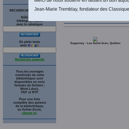
Jean-Marie Tremblay, fondateur des Classique
RECHERCHE SUR LE SITE
Références
bibliographiques
avec le catalogue
En plein texte
Saguenay - Lac-Saint-Jean, Québec
avec
G
o
o
g
l
e
Recherche avancée
Tous les ouvrages
numérisés de cette
bibliothèque sont
disponibles en trois
formats de fichiers :
Word (.doc),
PDF et RTF
Pour une liste
complète des auteurs
de la bibliothèque,
en fichier Excel,
cliquer ici
.