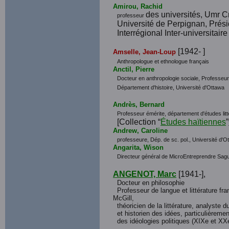
Amirou, Rachid
des universités, Umr C
professeur
Université de Perpignan, Prés
Interrégional Inter-universitair
[1942- ]
Amselle, Jean-Loup
Anthropologue et ethnologue français
Anctil, Pierre
Docteur en anthropologie sociale, Professeur t
Département d'histoire, Université d'Ottawa
Andrès, Bernard
Professeur émérite, département d'études li
[Collection “
Études haïtiennes
”
Andrew, Caroline
professeure, Dép. de sc. pol., Université d'O
Angarita, Wison
Directeur général de MicroEntreprendre Sa
ANGENOT, Marc
[1941-],
Docteur en philosophie
Professeur de langue et littérature fra
McGill,
théoricien de la littérature, analyste d
et historien des idées, particulièremen
des idéologies politiques (XIXe et XXe