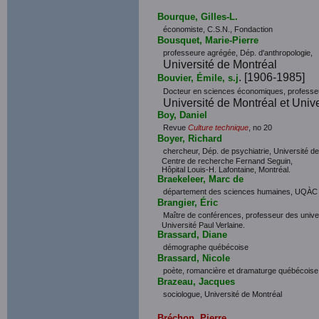
Bourque, Gilles-L.
économiste, C.S.N., Fondaction
Bousquet, Marie-Pierre
professeure agrégée, Dép. d'anthropologie,
Université de Montréal
. [1906-1985]
Bouvier, Émile, s.j
Docteur en sciences économiques, professe
Université de Montréal et Univ
Boy, Daniel
Revue
Culture technique
, no 20
Boyer, Richard
chercheur, Dép. de psychiatrie, Université d
Centre de recherche Fernand Seguin,
Hôpital Louis-H. Lafontaine, Montréal.
Braekeleer, Marc de
département des sciences humaines, UQÀC
Brangier, Éric
Maître de conférences, professeur des unive
Université Paul Verlaine.
Brassard, Diane
démographe québécoise
Brassard, Nicole
poète, romancière et dramaturge québécoise
Brazeau, Jacques
sociologue, Université de Montréal
Bréchon, Pierre