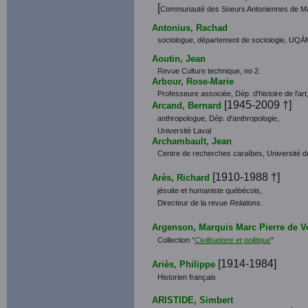
[
Communauté des Soeurs Antoniennes de Ma
Antonius, Rachad
sociologue, département de sociologie, UQÀ
Aoutin, Jean
Revue Culture technique, no 2.
Arbour, Rose-Marie
Professeure associée, Dép. d'histoire de l'art
[1945-2009 †]
Arcand, Bernard
anthropologue, Dép. d'anthropologie,
Université Laval
Archambault, Jean
Centre de recherches caraïbes, Université d
[1910-1988 †]
Arès, Richard
jésuite et humaniste québécois,
Directeur de la revue
Relations.
Argenson, Marquis Marc Pierre de V
Collection “
Civilisations et politique
”
[1914-1984]
Ariès, Philippe
Historien français
ARISTIDE, Simbert