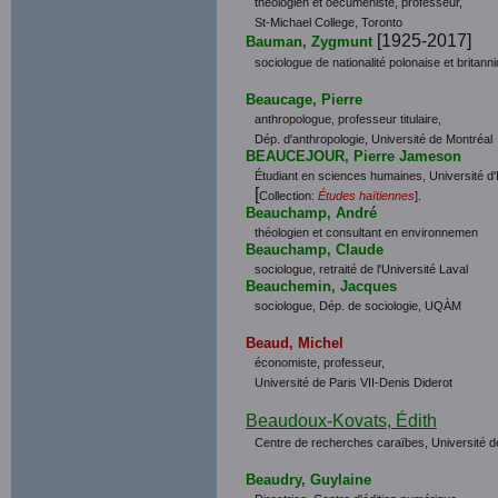
théologien et oecuméniste, professeur,
St-Michael College, Toronto
[1925-2017]
Bauman, Zygmunt
sociologue de nationalité polonaise et britann
Beaucage, Pierre
anthropologue, professeur titulaire,
Dép. d'anthropologie, Université de Montréal
BEAUCEJOUR, Pierre Jameson
Étudiant en sciences humaines, Université d'É
[
Collection:
Études haïtiennes
].
Beauchamp, André
théologien et consultant en environnemen
Beauchamp, Claude
sociologue, retraité de l'Université Laval
Beauchemin, Jacques
sociologue, Dép. de sociologie, UQÀM
Beaud, Michel
économiste, professeur,
Université de Paris VII-Denis Diderot
Beaudoux-Kovats, Édith
Centre de recherches caraïbes, Université d
Beaudry, Guylaine