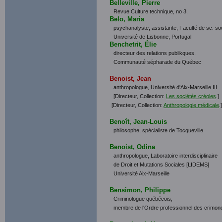
Belleville, Pierre
Revue Culture technique, no 3.
Belo, Maria
psychanalyste, assistante, Faculté de sc. so
Université de Lisbonne, Portugal
Benchetrit, Élie
directeur des relations publikques,
Communauté sépharade du Québec
Benoist, Jean
anthropologue, Université d'Aix-Marseille III
[Directeur, Collection:
Les sociétés créoles
.]
[Directeur, Collection:
Anthropologie médicale
.]
Benoît, Jean-Louis
philosophe, spécialiste de Tocqueville
Benoist, Odina
anthropologue, Laboratoire interdisciplinaire
de Droit et Mutations Sociales [LIDEMS]
Université Aix-Marseille
Bensimon, Philippe
Criminologue québécois,
membre de l'Ordre professionnel des crimo