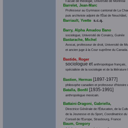
Faculé de théologie, Université de Montréal
Barrelet, Jean-Marc
Professeur au Gymnase cantonal de La Cha
puis archiviste adjoint de l'État de Neuchâtel,
Barriault, Yvette
s.c.q.
Barry, Alpha Amadou Bano
sociologue, Université de Conakry, Guinée
Bastarache, Michel
Avocat, professeur de droit, Université de M
et ancien juge à la Cour suprême du Canada.
Bastide, Roger
sociologue et
anthropologue français,
spécialiste de la sociologie et de la littérature
[1897-1977]
Bastien, Hermas
philosophe canadien et professeur d'histoire d
[1935-1991]
Batalla, Bonfil
anthropologue mexicain.
,
Battaini-Dragoni, Gabriella
Directrice Générale de l’Éducation, de la Cult
de la Jeunesse et du Sport,
Coordinatrice du 
Conseil de l’Europe, Strasbourg, France
Baum, Gregory