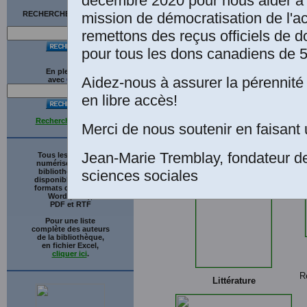
décembre 2020 pour nous aider à 
mission de démocratisation de l'a
RECHERCHE SUR LE SITE
remettons des reçus officiels de d
pour tous les dons canadiens de 5
Civilisation et politique
En plein texte
Aidez-nous à assurer la pérennité 
avec
G
o
o
g
l
e
en libre accès!
Recherche avancée
Merci de nous soutenir en faisant 
Droit et pensée juridique
Jean-Marie Tremblay, fondateur d
Tous les ouvrages
numérisés de cette
sciences sociales
bibliothèque sont
disponibles en trois
formats de fichiers :
Word (.doc),
PDF et RTF
Pour une liste
complète des auteurs
de la bibliothèque,
en fichier Excel,
cliquer ici
.
R
Littérature