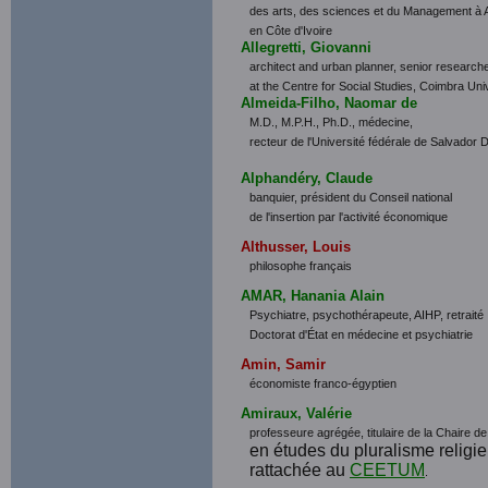
des arts, des sciences et du Management à A
en Côte d'Ivoire
Allegretti, Giovanni
architect and urban planner, senior researche
at the Centre for Social Studies, Coimbra Uni
Almeida-Filho, Naomar de
M.D., M.P.H., Ph.D., médecine,
recteur de l'Université fédérale de Salvador 
Alphandéry, Claude
banquier, président du Conseil national
de l'insertion par l'activité économique
Althusser, Louis
philosophe français
AMAR, Hanania Alain
Psychiatre, psychothérapeute, AIHP, retraité
Doctorat d'État en médecine et psychiatrie
Amin, Samir
économiste franco-égyptien
Amiraux, Valérie
professeur
e agrégée, titulaire de la Chaire
en études du pluralisme religieu
rattachée au
CEETUM
.