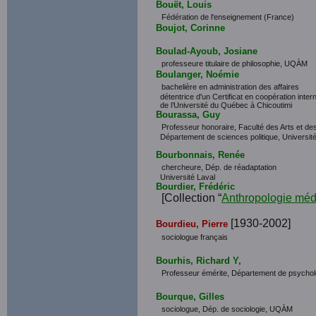
Bouët, Louis
Fédération de l'enseignement (France)
Boujot, Corinne
Boulad-Ayoub, Josiane
professeure titulaire de philosophie, UQÀM
Boulanger, Noémie
bachelière en administration des affaires
détentrice d'un Certificat en coopération inter
de l’Université du Québec à Chicoutimi
Bourassa, Guy
Professeur honoraire, Faculté des Arts et de
Département de sciences politique, Université
Bourbonnais, Renée
chercheure, Dép. de réadaptation
Université Laval
Bourdier, Frédéric
[Collection “
Anthropologie méd
[1930-2002]
Bourdieu, Pierre
sociologue français
Bourhis, Richard Y,
Professeur émérite, Département de psycho
Bourque, Gilles
sociologue, Dép. de sociologie,
UQÀM