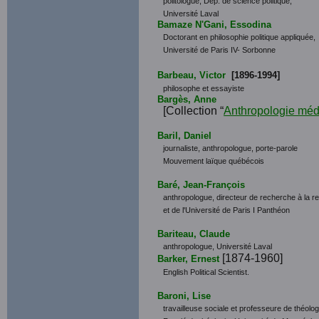
politologue, Dép. de science politique,
Université Laval
Bamaze N'Gani, Essodina
Doctorant en philosophie politique appliquée,
Université de Paris IV- Sorbonne
Barbeau, Victor
[1896-1994]
philosophe et essayiste
Bargès, Anne
[Collection “
Anthropologie méd
Baril, Daniel
journaliste, anthropologue, porte-parole
Mouvement laïque québécois
Baré, Jean-François
anthropologue, directeur de recherche à la ret
et de l'Université de Paris I Panthéon
Bariteau, Claude
anthropologue, Université Laval
[1874-1960]
Barker, Ernest
English Political Scientist.
Baroni, Lise
travailleuse sociale et professeure de théolog