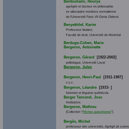
Bentouhami, Hourya
agrégée et docteur en philosophie
ex-allocataire monitrice normalienne
de l'Université Paris VII-Denis Diderot.
Benyekhlef, Karim
Professeur titulaire,
Faculté de droit, Université de Montréal
Berdugo-Cohen, Marie
Bergeron, Antoinette
Bergeron, Gérard
[1922-2002]
politologue, Université Laval
Bergeron, Jules
Bergeron, Henri-Paul
[1911-1987]
c.s.c.
Bergeron, Léandre
[1933- ]
historien et linguiste québécois.
Berger Tancerel, Joss
Institutrice.
Bergeron, Mathieu
[Collection “
Pêches autochtones
”].
Bergès, Michel
professeur des universités, Agrégé de science