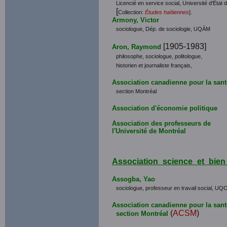
Licencié en service social, Université d'État d
[
Collection:
Études haïtiennes
].
Armony, Victor
sociologue, Dép. de sociologie, UQÀM
[1905-1983]
Aron, Raymond
philosophe, sociologue, politologue,
historien et journaliste français,
Association canadienne pour la san
section Montréal
Association d'économie politique
Association des professeurs de
l'Université de Montréal
Association_science_et_bi
Assogba, Yao
sociologue, professeur en travail social, UQ
Association canadienne pour la sant
(
ACSM
)
section Montréal