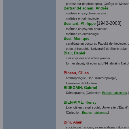
professeur de philosophie, Collège de Maiso
Bertrand-Fagnan, Andrée
maîtrise en psycho-éducation,
maîtrise en criminologie
[1942-2003]
Besnard, Philippe
maîtrise en psycho-éducation,
maîtrise en criminologie
Best, Monique
candidate au doctorat, Faculté de théologie, d
et de philosophie, Université de Sherbrooke
Biau, Daniel
civil engineer and urban planner
former deputy director at UN-Habitat in Nairo
Bibeau, Gilles
anthropologue, Dép. d'anthropologie,
Université de Montréal
BIDEGAIN, Gabriel
Démographe,
[Collection:
Études haïtiennes
.]
BIEN-AIMÉ, Kensy
Licencié en travail social, Université d'État d'H
[Collection:
Études haïtiennes
.]
Bihr, Alain
sociologue français, se revendiquant du comm