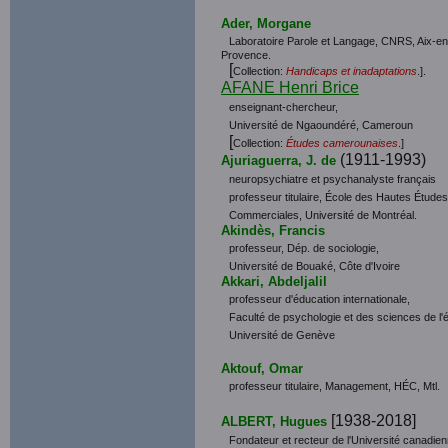
Ader, Morgane
Laboratoire Parole et Langage, CNRS, Aix-en
Provence.
[
Collection:
Handicaps et inadaptations
.].
AFANE Henri Brice
enseignant-chercheur,
Université de Ngaoundéré, Cameroun
[
Collection:
Études camerounaises
.]
(1911-1993)
Ajuriaguerra, J. de
neuropsychiatre et psychanalyste français
professeur titulaire, École des Hautes Études
Commerciales, Université de Montréal.
Akindès, Francis
professeur, Dép. de sociologie,
Université de Bouaké, Côte d'Ivoire
Akkari, Abdeljalil
professeur d'éducation internationale,
Faculté de psychologie et des sciences de l'
Université de Genève
Aktouf, Omar
professeur titulaire, Management, HÉC, Mtl.
[1938-2018]
ALBERT, Hugues
Fondateur et recteur de l'Université canadie