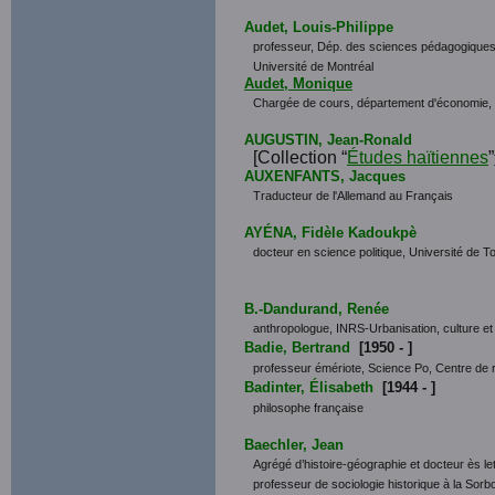
Audet, Louis-Philippe
professeur, Dép. des sciences pédagogiques
Université de Montréal
Audet, Monique
Chargée de cours, département d'économi
AUGUSTIN, Jean-Ronald
[Collection “
Études haïtiennes
”
AUXENFANTS, Jacques
Traducteur de l'Allemand au Français
AYÉNA, Fidèle Kadoukpè
docteur en science politique, Université de T
B.-Dandurand, Renée
anthropologue, INRS-Urbanisation, culture et
Badie, Bertrand
[1950 - ]
professeur émériote, Science Po, Centre de r
Badinter, Élisabeth
[1944 - ]
philosophe française
Baechler, Jean
Agrégé d’histoire-géographie et docteur ès le
professeur de sociologie historique à la Sor