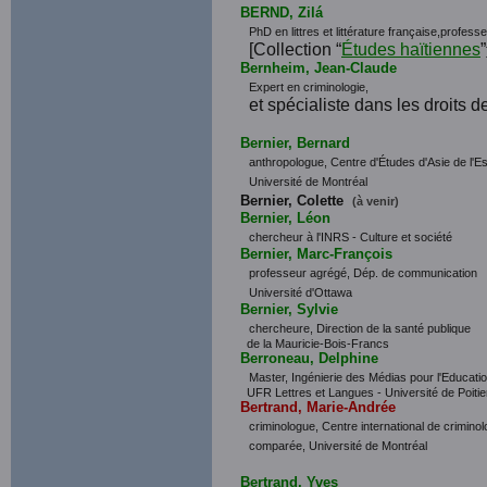
BERND, Zilá
PhD en littres et littérature française,profess
[Collection “
Études haïtiennes
”
Bernheim, Jean-Claude
Expert en criminologie,
et spécialiste dans les droits 
Bernier, Bernard
anthropologue, Centre d'Études d'Asie de l'Es
Université de Montréal
Bernier, Colette
(à venir)
Bernier, Léon
chercheur à l'INRS - Culture et société
Bernier, Marc-François
professeur agrégé, Dép. de communication
Université d'Ottawa
Bernier, Sylvie
chercheure, Direction de la santé publique
de la Mauricie-Bois-Francs
Berroneau, Delphine
Master, Ingénierie des Médias pour l'Educatio
UFR Lettres et Langues - Université de Poitie
Bertrand, Marie-Andrée
criminologue, Centre international de criminol
comparée, Université de Montréal
Bertrand, Yves