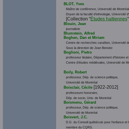
BLOT, Yves
Maître de conférence, Université de Montréal
Doyen de la faculté d'ethnologie, Université d'
[Collection “
Études haïtiennes
”
Blouin, Jean
journaliste
Blumstein, Alfred
Boghen, Dan et Miriam
Centre de recherches caraïbes, Université d
Sous la direction de Jean Benoist
Boglioni, Pietro
professeur titulaire, Département d'histoire et
Centre d'études médiévales, Université de M
Boily, Robert
professeur, Dép. de science politique,
Université de Montréal
[1922-2012]
Boisclair, Cécile
professeure honoraire,
Dép. de socio, Univ. de Montréal
Boismenu, Gérard
professeur, Dép. de science politique,
Université de Montréal
Boisvert, J.C.
D.G. du Conseil québécois pour l'enfance et 
membre du CQRS.