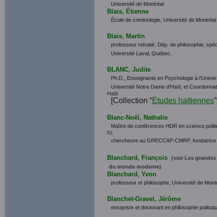
Université de Montréal
Blais, Étienne
École de criminologie,
Université de Montréal
Blais, Martin
professeur retraité, Dép. de philosophie, spéc
Université Laval, Québec.
BLANC, Judite
Ph.D., Enseignante en Psychologie à l’Universi
Université Notre Dame d’Haïti, et Coordonna
Haïti
[Collection “
Études haïtiennes
”
Blanc-Noël, Nathalie
Maître de conférences HDR en science politi
IV,
chercheure au GRECCAP-CMRP, fondatrice 
Blanchard, François
(voir Les grandes
du monde moderne)
Blanchard, Yvon
professeur et philosophe, Université de Mont
Blanchet-Gravel, Jérôme
essayiste et doctorant en philosophie polituq