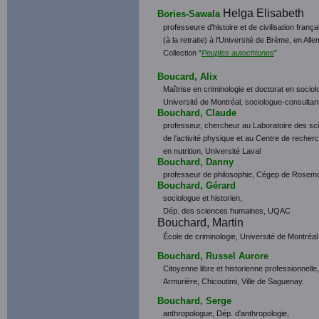
Helga Elisabeth
Bories-Sawala
professeure d'histoire et de civilisation fran
(à la retraite) à l'Université de Brème, en Al
Collection “
Peuples autochtones
”
Boucard, Alix
Maîtrise en criminologie et doctorat en sociol
Université de Montréal, sociologue-consultan
Bouchard, Claude
professeur, chercheur au Laboratoire des sc
de l'activité physique et au Centre de recher
en nutrition, Université Laval
Bouchard, Danny
professeur de philosophie, Cégep de Rosem
Bouchard, Gérard
sociologue et historien,
Dép. des sciences humaines, UQAC
Bouchard, Martin
École de criminologie, Université de Montréal
Bouchard, Russel Aurore
Citoyenne libre et historienne professionnelle,
Armurière, Chicoutimi, Ville de Saguenay.
Bouchard, Serge
anthropologue, Dép. d'anthropologie,