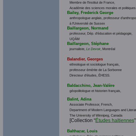
Membre de l'Institut de France,
Académie des sciences morales et politiques
Bailey, Frederick George
anthropologue anglais, professeur d'anthropo
à l'Université de Sussex
Baillargeon, Normand
professeur, Dép. d'éducation et pédagogie,
UQÀM
Baillargeon, Stéphane
journaliste,
Le Devoir
, Montréal
Balandier, Georges
ethnologue et sociologue français,
professeur émérite de La Sorbonne
Directeur d'études, ÉHESS.
Baldacchino, Jean-Valère
géopolitologue et historien français,
Balint, Adina
Associate Professor, French,
Department of Modern Languages and Literat
The University of Winnipeg, Canada
[Collection “
Études haïtiennes
”
Balthazar, Louis