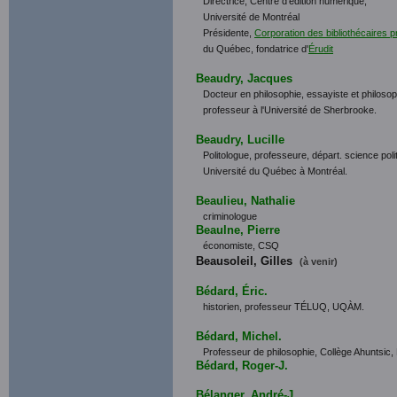
Directrice, Centre d'édition numérique,
Université de Montréal
Présidente,
Corporation des bibliothécaires p
du Québec,
fondatrice d'
Érudit
Beaudry, Jacques
Docteur en philosophie, essayiste et philoso
professeur à l'Université de Sherbrooke.
Beaudry, Lucille
Politologue, professeure, départ. science poli
Université du Québec à Montréal.
Beaulieu, Nathalie
criminologue
Beaulne, Pierre
économiste, CSQ
Beausoleil, Gilles
(à venir)
Bédard, Éric.
historien, professeur TÉLUQ, UQÀM.
Bédard, Michel.
Professeur de philosophie, Collège Ahuntsic,
Bédard, Roger-J.
Bélanger, André-J.