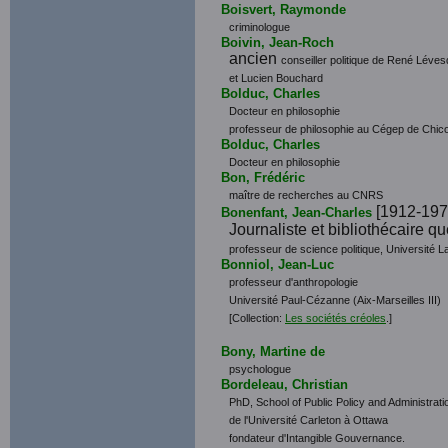
Boisvert, Raymonde
criminologue
Boivin, Jean-Roch
ancien
conseiller politique de René Léve
et Lucien Bouchard
Bolduc, Charles
Docteur en philosophie
professeur de philosophie au Cégep de Chico
Bolduc, Charles
Docteur en philosophie
Bon, Frédéric
maître de recherches au CNRS
[1912-197
Bonenfant, Jean-Charles
Journaliste et bibliothécaire q
professeur de science politique, Université L
Bonniol, Jean-Luc
professeur d'anthropologie
Université Paul-Cézanne (Aix-Marseilles III)
[Collection:
Les sociétés créoles
.]
Bony, Martine de
psychologue
Bordeleau, Christian
PhD, School of Public Policy and Administrati
de l'Université Carleton à Ottawa
fondateur d'Intangible Gouvernance.