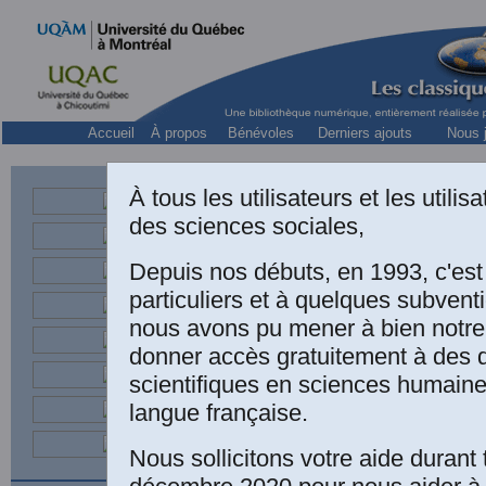
Accueil
À propos
Bénévoles
Derniers ajouts
Nous j
À tous les utilisateurs et les utili
Les 
des sciences sociales,
Depuis nos débuts, en 1993, c'es
A
B
C
D
E
F
particuliers et à quelques subven
nous avons pu mener à bien notre
donner accès gratuitement à des
Brisson, Chantale
chercheure, Université Laval
scientifiques en sciences humaine
Anthropologie
langue française.
médicale
Nous sollicitons votre aide durant 