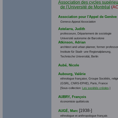
Association des cycles supérieu
de l'Université de Montréal
(
A
A
ssociation pour l'Appel de Genève
Geneva Appeal Association
Astelarra, Judith
professeure, Département de sociologie
Université autonome de Barcelone
Atkinson, Adrian
architect and urban planner, former professor
Institute für Stadt- une Regionalplanung,
Technische Universität, Berlin
Aubé, Nicole
Aubourg, Valérie
ethnologue française, Groupe Sociétés, religi
(GSRL, CNRS-EPHE), Paris, France
[Sous-collection:
Les sociétés créoles
.]
AUBRY, François
économiste québécois
[1938-]
AUGÉ, Marc
ethnologue et anthropologue français