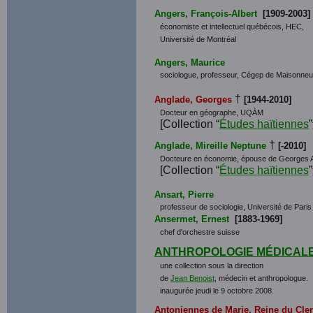
Angers, François-Albert
[1909-2003]
économiste et intellectuel québécois, HEC,
Université de Montréal
Angers, Maurice
sociologue, professeur, Cégep de Maisonneu
†
Anglade, Georges
[1944-2010]
Docteur en géographe, UQÀM
[Collection “
Études haïtiennes
”
†
Anglade, Mireille Neptune
[-2010]
Docteure en économie, épouse de Georges 
[Collection “
Études haïtiennes
”
Ansart, Pierre
professeur de sociologie, Université de Paris 
Ansermet, Ernest
[1883-1969]
chef d'orchestre suisse
ANTHROPOLOGIE MÉDICAL
une collection sous la direction
de
Jean Benoist
, médecin et anthropologue.
inaugurée jeudi le 9 octobre 2008.
Antoniennes de Marie, Reine du Cle