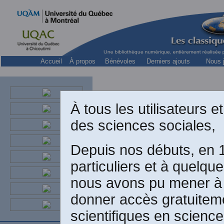
Accueil
À propos
Bénévoles
Derniers ajouts
Nous j
À tous les utilisateurs e
des sciences sociales,
Depuis nos débuts, en 
particuliers et à quelq
Biograph
nous avons pu mener à b
donner accès gratuitem
Sir Charl
scientifiques en scienc