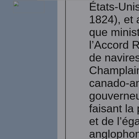
États-Uni
1824), et
que minist
l’Accord 
de navires
Champlain,
canado-am
gouverneu
faisant l
et de l’ég
anglophon