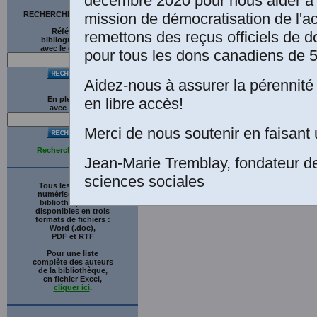
décembre 2020 pour nous aider à 
mission de démocratisation de l'a
RECHERCHE SUR LE SITE
Références
remettons des reçus officiels de d
bibliographiques
avec le catalogue
pour tous les dons canadiens de 5
Aidez-nous à assurer la pérennité 
en libre accès!
En plein texte
avec
G
o
o
g
l
e
Merci de nous soutenir en faisant 
Recherche avancée
Jean-Marie Tremblay, fondateur d
sciences sociales
Tous les ouvrages
numérisés de cette
bibliothèque sont
disponibles en trois
formats de fichiers :
Word (.doc),
PDF et RTF
Pour une liste
complète des auteurs
de la bibliothèque,
en fichier Excel,
cliquer ici
.