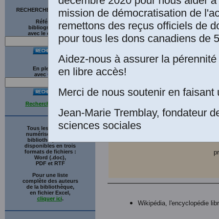
décembre 2020 pour nous aider à 
rives, 1953
mission de démocratisation de l'a
RECHERCHE SUR LE SITE
numérique 
Références
remettons des reçus officiels de d
Bergès
, b
bibliographiques
avec le catalogue
pour tous les dons canadiens de 5
collection “
politique
”.
Aidez-nous à assurer la pérennité 
en libre accès!
En plein texte
avec
G
o
o
g
l
e
Merci de nous soutenir en faisant 
Recherche avancée
Jean-Marie Tremblay, fondateur d
sciences sociales
Tous les ouvrages
numérisés de cette
bibliothèque sont
disponibles en trois
formats de fichiers :
p
Word (.doc),
PDF et RTF
Pour une liste
complète des auteurs
de la bibliothèque,
en fichier Excel,
cliquer ici
.
Wikipédia, l'encyclopédie lib