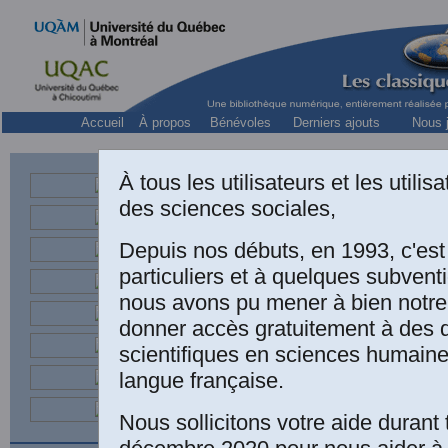
Accueil
À propos
Bénévoles
Derniers ajouts
Nous j
À tous les utilisateurs et les utili
des sciences sociales,
Depuis nos débuts, en 1993, c'es
particuliers et à quelques subven
nous avons pu mener à bien notre
donner accès gratuitement à des
scientifiques en sciences humaine
langue française.
Raymond B
Vichy... e
Nous sollicitons votre aide durant 
(1940-194