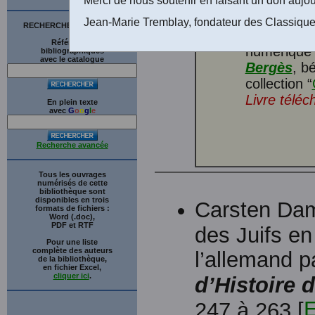
agents, l'
l'étranger
.
Jean-Marie Tremblay, fondateur des Classique
RECHERCHE SUR LE SITE
Payot,
194
Références
numérique 
bibliographiques
avec le catalogue
Bergès
, b
collection “
Livre téléc
En plein texte
avec
G
o
o
g
l
e
Recherche avancée
Tous les ouvrages
numérisés de cette
bibliothèque sont
disponibles en trois
Carsten Dam
formats de fichiers :
Word (.doc),
PDF et RTF
des Juifs en
Pour une liste
complète des auteurs
l’allemand p
de la bibliothèque,
en fichier Excel,
cliquer ici
.
d’Histoire 
E
247 à 263 [