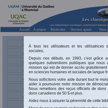
Accueil
À propos
Bénévoles
Derniers ajouts
Nous j
À tous les utilisateurs et les utilisatrice
sociales,
Ancien rédact
Depuis nos débuts, en 1993, c'est grâce au
quelques subventions publiques que nous 
mission qui est de donner accès gratuitement
en sciences humaines et sociales de langue fr
Nous sollicitons votre aide durant tout le m
aider à poursuivre notre mission de démocrati
Nous remettons des reçus officiels de dons 
dons canadiens de 50 $ et plus.
Pierre Dehi
Aidez-nous à assurer la pérennité de cette bib
L'organisa
Merci de nous soutenir en faisant un don aujou