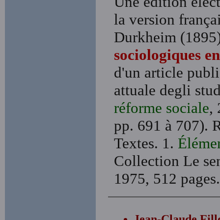
Une édition élect
la version frança
Durkheim (1895)
sociologiques e
d'un article publi
attuale degli stu
réforme sociale
,
pp. 691 à 707).
Textes. 1.
Élémen
Collection Le se
1975, 512 pages.
Jean-Claude Fill