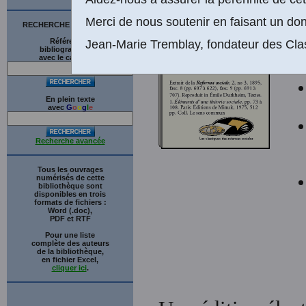
e
Merci de nous soutenir en faisant un don
RECHERCHE SUR LE SITE
Références
Jean-Marie Tremblay, fondateur des Cla
bibliographiques
Tab
avec le catalogue
En plein texte
avec
G
o
o
g
l
e
Recherche avancée
Tous les ouvrages
numérisés de cette
bibliothèque sont
disponibles en trois
formats de fichiers :
Word (.doc),
PDF et RTF
Pour une liste
complète des auteurs
de la bibliothèque,
en fichier Excel,
cliquer ici
.