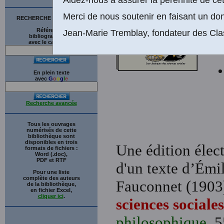
Merci de nous soutenir en faisant un don
RECHERCHE SUR LE SITE
Références
Jean-Marie Tremblay, fondateur des Cla
bibliographiques
avec le catalogue
En plein texte
avec
G
o
o
g
l
e
Recherche avancée
Tous les ouvrages
numérisés de cette
bibliothèque sont
disponibles en trois
Une édition élect
formats de fichiers :
Word (.doc),
PDF et RTF
d'un texte d’Émi
Pour une liste
complète des auteurs
Fauconnet (1903)
de la bibliothèque,
en fichier Excel,
cliquer ici
.
sciences sociales
philosophique
, 