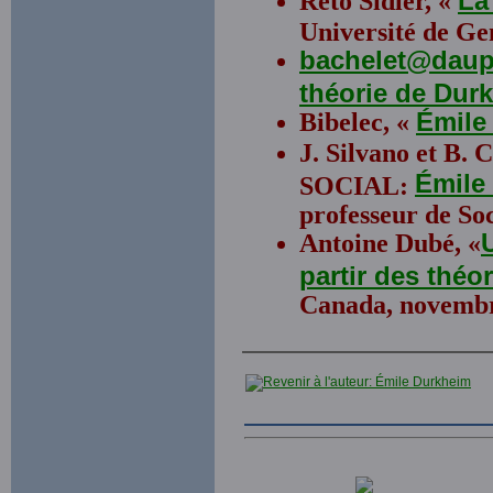
Reto Sidler, «
La
Université de Ge
bachelet@daup
théorie de Dur
Bibelec, «
Émile
J. Silvano et B
Émil
SOCIAL:
professeur de Soc
Antoine Dubé, «
partir des théo
Canada, novembr