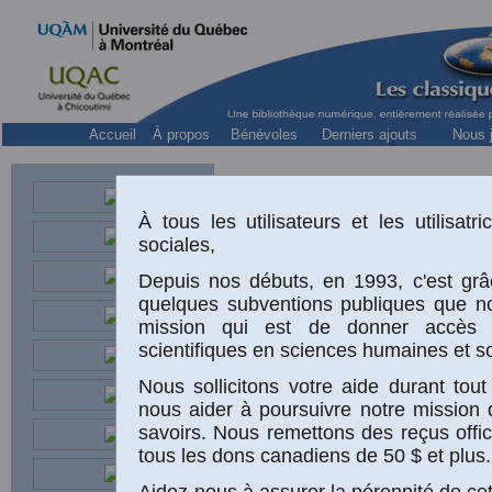
Accueil
À propos
Bénévoles
Derniers ajouts
Nous j
À tous les utilisateurs et les utilisa
sociales,
Depuis nos débuts, en 1993, c'est grâ
quelques subventions publiques que n
Émile Durk
mission qui est de donner accès 
scientifiques en sciences humaines et so
Nous sollicitons votre aide durant to
nous aider à poursuivre notre mission 
“
S
savoirs. Nous remettons des reçus offic
tous les dons canadiens de 50 $ et plus.
(1
Aidez-nous à assurer la pérennité de cet