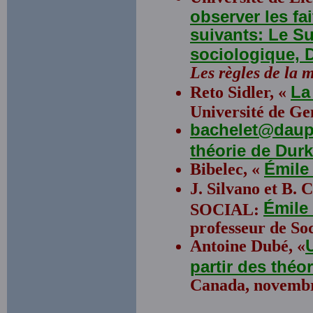
observer les fa
suivants: Le Su
sociologique, D
Les règles de la 
Reto Sidler, «
La
Université de Ge
bachelet@daup
théorie de Dur
Bibelec, «
Émile
J. Silvano et B
Émil
SOCIAL:
professeur de Soc
Antoine Dubé, «
partir des théo
Canada, novembr