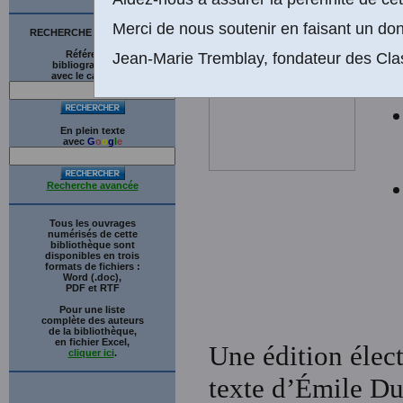
(
Merci de nous soutenir en faisant un don
RECHERCHE SUR LE SITE
Références
Jean-Marie Tremblay, fondateur des Cla
bibliographiques
avec le catalogue
En plein texte
avec
G
o
o
g
l
e
Recherche avancée
Tous les ouvrages
numérisés de cette
bibliothèque sont
disponibles en trois
formats de fichiers :
Word (.doc),
PDF et RTF
Pour une liste
complète des auteurs
de la bibliothèque,
en fichier Excel,
Une édition élect
cliquer ici
.
texte d’Émile D