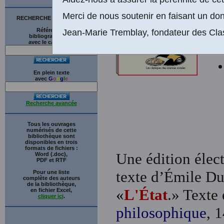
Merci de nous soutenir en faisant un don
RECHERCHE SUR LE SITE
Références
Jean-Marie Tremblay, fondateur des Cla
bibliographiques
avec le catalogue
En plein texte
avec
G
o
o
g
l
e
Recherche avancée
Tous les ouvrages
numérisés de cette
bibliothèque sont
disponibles en trois
formats de fichiers :
Une édition élect
Word (.doc),
PDF et RTF
texte d’Émile D
Pour une liste
complète des auteurs
de la bibliothèque,
«
L'État
.» Texte 
en fichier Excel,
cliquer ici
.
philosophique
, 