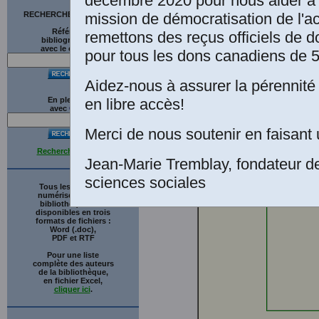
décembre 2020 pour nous aider à 
Oldenbourg
mission de démocratisation de l'a
RECHERCHE SUR LE SITE
Paris: Fern
Références
remettons des reçus officiels de d
Montaigne.
bibliographiques
avec le catalogue
pour tous les dons canadiens de 5
de l’esprit
numérique 
Aidez-nous à assurer la pérennité 
qui souhai
en libre accès!
En plein texte
sous le p
avec
G
o
o
g
l
e
retraite de
Merci de nous soutenir en faisant 
télécharge
Recherche avancée
Jean-Marie Tremblay, fondateur d
sciences sociales
Tous les ouvrages
numérisés de cette
bibliothèque sont
disponibles en trois
formats de fichiers :
Word (.doc),
PDF et RTF
Pour une liste
complète des auteurs
de la bibliothèque,
en fichier Excel,
cliquer ici
.