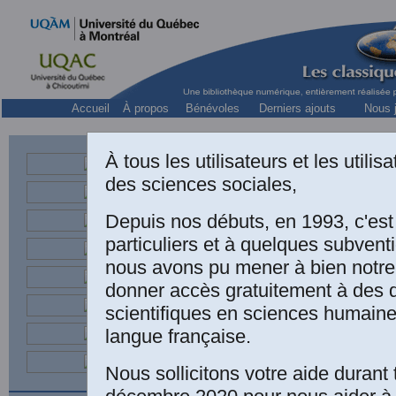
Accueil
À propos
Bénévoles
Derniers ajouts
Nous j
À tous les utilisateurs et les utili
Sim
des sciences sociales,
Depuis nos débuts, en 1993, c'es
particuliers et à quelques subven
nous avons pu mener à bien notre
donner accès gratuitement à des
scientifiques en sciences humaine
langue française.
Simon (Si
connaissan
Nous sollicitons votre aide durant 
Traduit du 