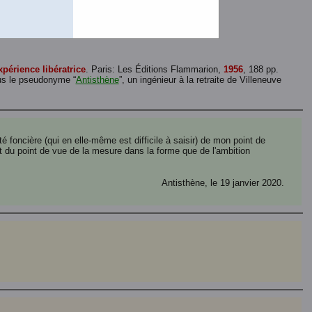
3 pages de 827 K.)
hier de 173 pages de 1,4 Mo.)
de 173 pages de 3,5 Mo.)
périence libératrice
. Paris: Les Éditions Flammarion,
1956
, 188 pp.
ous le pseudonyme “
Antisthène
”, un ingénieur à la retraite de Villeneuve
é foncière (qui en elle-même est difficile à saisir) de mon point de
nt du point de vue de la mesure dans la forme que de l'ambition
Antisthène, le 19 janvier 2020.