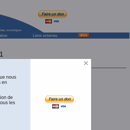
ation
Liens externes
1
français.
×
que nous
s en
sion de
tous les
 pages de 1.1 Mo.)