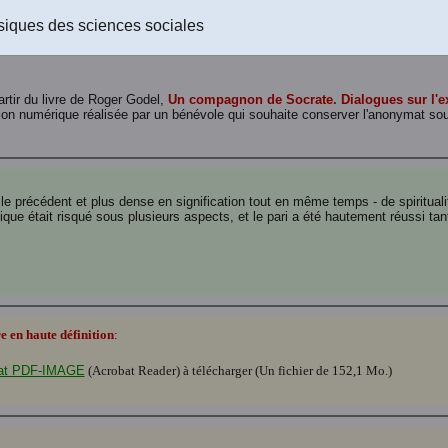
Le livre au format Word 2016 (.docx) à télécharger
(Un fichier de 17
Le livre au format PDF-texte (Acrobat Reader) à télécharger
(Un fic
siques des sciences sociales
Le livre au format RTF (rich text format) à télécharger
. (Un fichier 
artir du livre de Roger Godel,
Un compagnon de Socrate. Dialogues sur l'ex
ion numérique réalisée par un bénévole qui souhaite conserver l'anonymat s
 le précédent et plus dense en signification tout en même temps - de spiritualit
ique était risqué sous plusieurs aspects, et le pari a été hautement réussi ta
 en haute définition
:
ormat PDF-IMAGE
(Acrobat Reader) à télécharger (Un fichier de 152,1 Mo.)