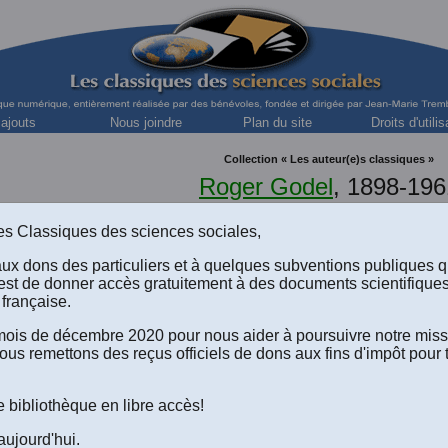
 ajouts
Nous joindre
Plan du site
Droits d'utilis
Collection « Les auteur(e)s classiques »
Roger Godel
, 1898-196
Médecin cardiologue, un philosophe et spiritualiste 
s des Classiques des sciences sociales,
aux dons des particuliers et à quelques subventions publiques 
est de donner accès gratuitement à des documents scientifique
Un compagnon de Socrate. Dialogues sur
française.
l'expérience libératrice. (1956)
e mois de décembre 2020 pour nous aider à poursuivre notre mis
ous remettons des reçus officiels de dons aux fins d'impôt pour 
Table des matières
.
Quatrième de couverture
.
Préface
.
Notice sur les personnages, la matière et les décors des dialogues
.
e bibliothèque en libre accès!
Le livre au format Word 2008 (.doc) à télécharger
(Un fichier de 173
aujourd'hui.