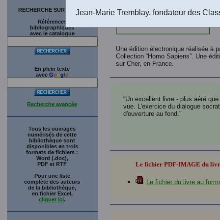
RECHERCHE SUR LE SITE
Jean-Marie Tremblay, fondateur des Clas
Références
bibliographiques
avec le catalogue
Une édition électronique réalisée à p
Collection “Homo Sapiens”. Une édit
sur Cher, en France.
En plein texte
avec
G
o
o
g
l
e
“Un excellent livre - plus aéré que
Recherche avancée
vue. L'exercice du dialogue socrat
d'ouverture au fond.”
Tous les ouvrages
numérisés de cette
bibliothèque sont
disponibles en trois
formats de fichiers :
Word (.doc),
Le fichier PDF-IMAGE du livre
PDF et RTF
Pour une liste
Le fichier du livre au f
complète des auteurs
de la bibliothèque,
en fichier Excel,
cliquer ici
.